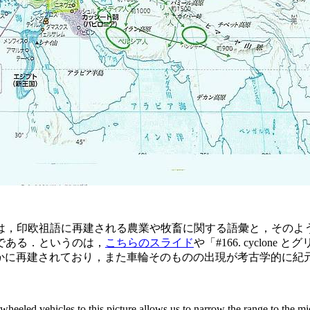
代は，印欧祖語に再建される農業や牧畜に関する語彙と，そのよ
である．というのは，
こちらのスライド
や「#166. cyclone 
確かに再建されており，また車輪そのものの出現が考古学的に紀
wheeled vehicles to this picture allows us to narrow the range to the mid