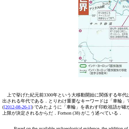
上で挙げた紀元前3300年という大移動開始に関係する年
出される年代である．とりわけ重要なキーワードは「車輪」
(
[2012-08-26-1]
) でみたように「車輪」を表わす印欧祖語が
上限が決定されるからだ．Fortson (38) がこう述べている．
Based on the available archaeological evidence, the addition of 