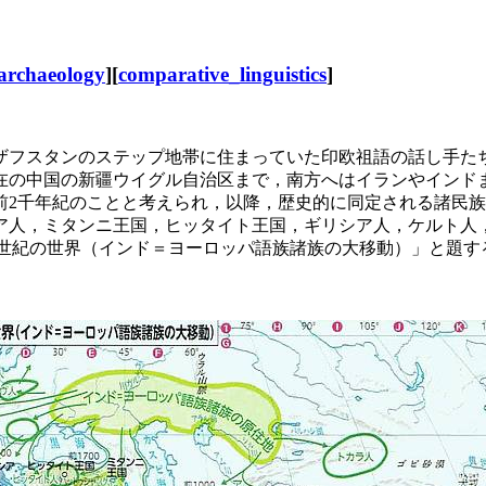
archaeology
][
comparative_linguistics
]
カザフスタンのステップ地帯に住まっていた印欧祖語の話し手た
在の中国の新疆ウイグル自治区まで，南方へはイランやインド
前2千年紀のことと考えられ，以降，歴史的に同定される諸民
ア人，ミタンニ王国，ヒッタイト王国，ギリシア人，ケルト人
11世紀の世界（インド＝ヨーロッパ語族諸族の大移動）」と題す