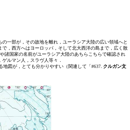
ちの一部が，その故地を離れ，ユーラシア大陸の広い領域へと
まで，西方へはヨーロッパ，そして北大西洋の島まで，広く散
族や諸国家の名前がユーラシア大陸のあちらこちらで確認され
，ゲルマン人，スラヴ人等々．
る地図が，とても分かりやすい（関連して「#637.
クルガン文