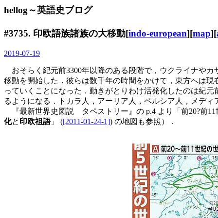
hellog～英語史ブログ
#3735. 印欧語族諸族の大移動[
indo-european
][
map
][
2019-07-19
おそらく紀元前3300年以降のある段階で，ウクライナや
移動を開始した．彼らは数千年の時間をかけて，東方へは現
っていくことになった．動きがとりわけ活発化したのは紀元
るようになる．トカラ人，アーリア人，ペルシア人，メディ
『最新世界史図説 タペストリー』の p.4 より「前20?前
化
と
印欧祖語
」 (
[2011-01-24-1]
) の地図も参照）．