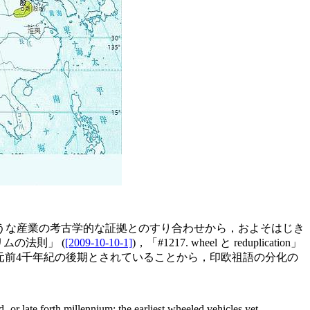
うな産業の考古学的な証拠とのすり合わせから，およそはじき
とグリムの法則」 (
[2009-10-10-1]
)，「#1217. wheel と reduplication」
元前4千年紀の後期とされていることから，印欧祖語の分化の
- or late forth millennium: the earliest wheeled vehicles yet