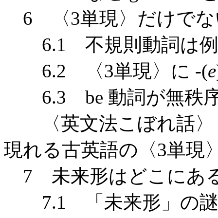
6 〈3単現〉だけでな
6.1 不規則動詞は例
6.2 〈3単現〉に -(
e
6.3 be 動詞が無秩
〈英文法こぼれ話〉 
現れる古英語の〈3単現
7 未来形はどこにあ
7.1 「未来形」の