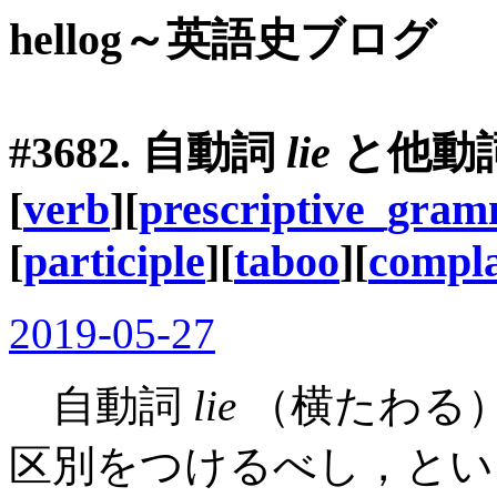
hellog～英語史ブログ
#3682. 自動詞
lie
と他動
[
verb
][
prescriptive_gra
[
participle
][
taboo
][
compla
2019-05-27
自動詞
lie
（横たわる
区別をつけるべし，とい