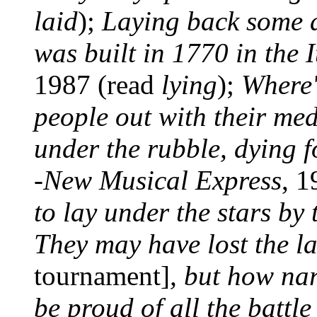
laid
);
Laying back some di
was built in 1770 in the I
1987 (read
lying
);
Where's
people out with their med
under the rubble, dying f
-
New Musical Express
, 1
to lay under the stars by 
They may have lost the la
tournament]
, but how nar
be proud of all the battle