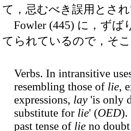
て，忌むべき誤用とされ
Fowler (445) に，ずば
てられているので，そこ
Verbs. In intransitive use
resembling those of
lie
, 
expressions,
lay
'is only d
substitute for
lie
' (
OED
).
past tense of
lie
no doubt 