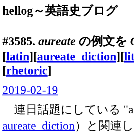
hellog～英語史ブログ
#3585.
aureate
の例文を
[
latin
][
aureate_diction
][
li
[
rhetoric
]
2019-02-19
連日話題にしている "aurea
aureate_diction
）と関連し