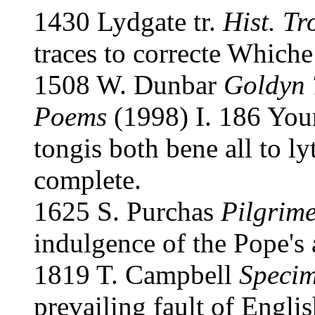
1430 Lydgate tr.
Hist. Tr
traces to correcte Whiche
1508 W. Dunbar
Goldyn 
Poems
(1998) I. 186 You
tongis both bene all to ly
complete.
1625 S. Purchas
Pilgrim
indulgence of the Pope's 
1819 T. Campbell
Specim
prevailing fault of Englis