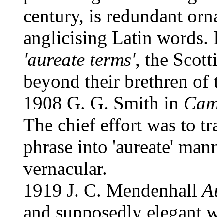
century, is redundant orn
anglicising Latin words. 
'aureate terms'
, the Scott
beyond their brethren of 
1908 G. G. Smith in
Camb
The chief effort was to t
phrase into 'aureate' mann
vernacular.
1919 J. C. Mendenhall
A
and supposedly elegant 