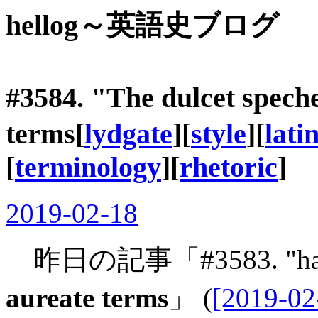
hellog～英語史ブログ
#3584. "The dulcet s
terms
[
lydgate
][
style
][
lati
[
terminology
][
rhetoric
]
2019-02-18
昨日の記事「#3583. "half
aureate terms
」 (
[2019-02