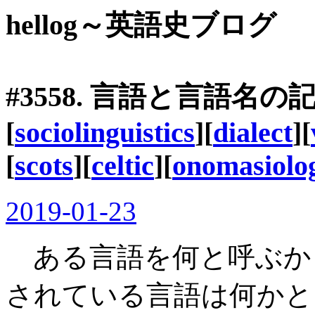
hellog～英語史ブログ
#3558. 言語と言語名の
[
sociolinguistics
][
dialect
][
[
scots
][
celtic
][
onomasiolo
2019-01-23
ある言語を何と呼ぶか
されている言語は何かと