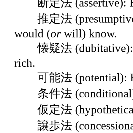
断定法 (assertive): He 
推定法 (presumptive): He
would (
or
will) know.
懐疑法 (dubitative): H
rich.
可能法 (potential): He
条件法 (conditional): if
仮定法 (hypothetical): i
譲歩法 (concessional): 