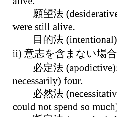
alive.
願望法 (desiderativ
were still alive.
目的法 (intentional): in
ii) 意志を含まない場合
必定法 (apodictive): Tw
necessarily) four.
必然法 (necessitative): 
could not spend so much)