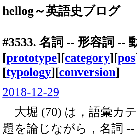
hellog～英語史ブログ
#3533. 名詞 -- 形容詞
[
prototype
][
category
][
pos
[
typology
][
conversion
]
2018-12-29
大堀 (70) は，語彙
題を論じながら，名詞 --