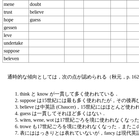
mene
doubt
trust
believe
hope
guess
gessen
leve
undertake
suppose
beleven
通時的な傾向としては，次の点が認められる（秋元，p. 162-
1. think と know が一貫して多く使われている．
2. suppose は15世紀には最も多く使われたが，その
3. believe は中英語 (Chaucer)，15世紀には
4. guess は一貫してそれほど多くはない．
5. witen, wene, wot は17世紀ごろを境に使われなくなっ
6. trowe も17世紀ごろを境に使われなくなった．またこ
7. 表にははっきりとは表れていないが，fancy は現