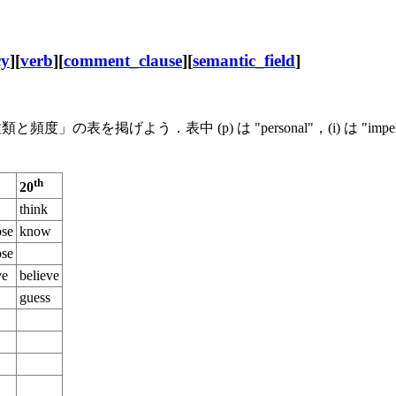
cy
][
verb
][
comment_clause
][
semantic_field
]
」の表を掲げよう．表中 (p) は "personal"，(i) は "
th
20
think
ose
know
ose
ve
believe
guess