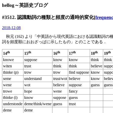
hellog～英語史ブログ
#3512. 認識動詞の種類と頻度の通時的変化[
frequen
2018-12-08
秋元 (162) より「中英語から現代英語における認識動詞の種類と頻度
詞を頻度順におおざっぱに示したもの」とのことである．
th
th
th
th
th
th
14
15
16
17
18
19
knowe
suppose
know
know
think
think
witen
trust
think
think
believe
supp
thinke (p)
trow
trow
find suppose
know
supp
seme
understand
trust/wot
believe
know
belie
wene
wot
believe
suppose
guess
guess
trowe
hope
wene
fancy
thinke (i)
know
suppose
guess
understonde
deme/think/wene
guess
trust
deme
deme