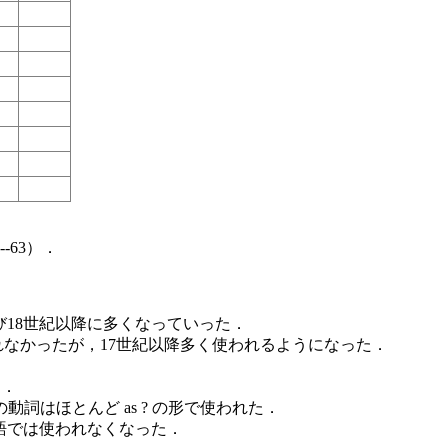
-63）．
後再び18世紀以降に多くなっていった．
ほとんど使われなかったが，17世紀以降多く使われるようになった．
た．
の動詞はほとんど as ? の形で使われた．
代英語では使われなくなった．