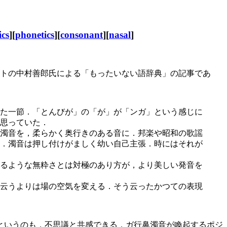
ics
][
phonetics
][
consonant
][
nasal
]
ストの中村善郎氏による「もったいない語辞典」の記事であ
た一節．「とんびが」の「が」が「ンガ」という感じに
思っていた．
濁音を，柔らかく奥行きのある音に．邦楽や昭和の歌謡
．濁音は押し付けがましく幼い自己主張．時にはそれが
るような無粋さとは対極のあり方が，より美しい発音を
云うよりは場の空気を変える．そう云ったかつての表現
く」というのも，不思議と共感できる．ガ行鼻濁音が喚起するポジ