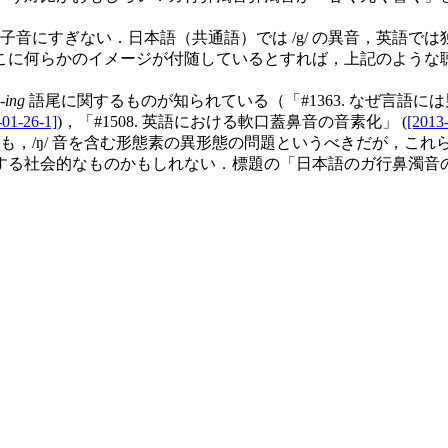
音にすぎない．日本語（共通語）では /g/ の異音，英語で
に何らかのイメージが付随しているとすれば，上記のような聴
-
ing
語尾に関するものが知られている（「#1363. なぜ言語には男
-01-26-1]
)，「#1508. 英語における軟口蓋鼻音の音素化」 (
[2013
うよりも，/ŋ/ 音を含む形態素の異形態の問題というべきだが，
する社会的なものかもしれない．標題の「日本語のガ行鼻濁音