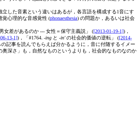
は独立した音素という違いはあるが，各言語を構成する1音にす
覚心理的な音感覚性 (
phonaesthesia
) の問題か，あるいは社会
女差があるのか --- 女性＝保守主義説」 (
[2013-01-19-1]
)，
-06-13-1]
)，「#1764. -
ing
と -
in'
の社会的価値の逆転」 (
[2014-
これらの記事を読んでもらえば分かるように，音に付随するイメー
の奥深さ」も，自然なものというよりも，社会的なものなのか