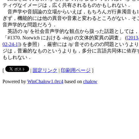
ティヴなイメージは，広く共有されるものかもしれない．
音声学や音韻論の立場からいえば，もちろんガ行鼻濁音も1子
ぎず，機能的には他の異音や音素と変わるところがない．そこ
音声学的な問題だろう．
英語の /ŋ/ を社会音声学的な観点から扱った話題としては，
「#1370. Norwich における -
in(g)
の文体的変異の調査」 (
[2013
02-24-1]
) を参照）．厳密には /ŋ/ 音そのものの問題とい
ジは，普遍的なものというよりも，多分に言語共同体に依存
もしれない．
[
|
固定リンク
|
印刷用ページ
]
Powered by
WinChalow1.0rc4
based on
chalow