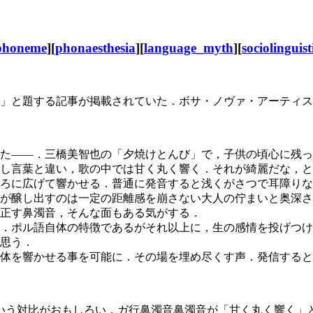
phoneme
][
phonaesthesia
][
language_myth
][
sociolinguist
す」と題する記事が掲載されていた．ボサ・ノヴァ・アーティ
た――．三橋美智也の「夕焼けとんび」で，子供の頃心に残っ
し言葉と違い，歌の中では甘く丸く響く．それが綺麗だな，と
ろに広げて響かせる．普通に発音すると浅くがさつで耳障りな
が醸し出すのは一定の距離感を崩さない大人の佇まいと奥深さ
正す鼻濁音，そんな面もある気がする．
．ポル語自体の特徴であるがそれ以上に，生の感情を投げつけ
思う．
体を響かせる事を可能に．その場を埋め尽くす声．発信すると
g/ という対比がおもしろい．ガ行鼻濁音鼻濁音が「甘く丸く響