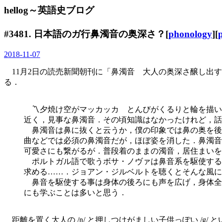
hellog～英語史ブログ
#3481. 日本語のガ行鼻濁音の奥深さ？[
phonology
][
2018-11-07
11月2日の読売新聞朝刊に「鼻濁音 大人の奥深さ醸し出
る．
〽夕焼け空がマッカッカ とんびがくるりと輪を描い
近く，見事な鼻濁音．その頃知識はなかったけれど，話
鼻濁音は鼻に抜くと云うか，僕の印象では鼻の奥を後
曲などでは必須の鼻濁音だが，ほぼ姿を消した．鼻濁音
可愛さにも繋がるが．普段着のままの濁音，居住まいを
ポルトガル語で歌うボサ・ノヴァは鼻音系を駆使する
求める……．ジョアン・ジルベルトを聴くとそんな風に
鼻音を駆使する事は身体の後ろにも声を広げ，身体全
にも学ぶことは多いと思う．
距離を置く大人の /ŋ/ と押しつけがましい子供っぽい /