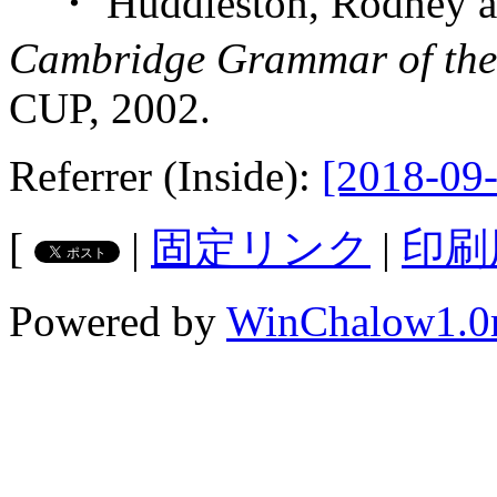
・ Huddleston, Rodney an
Cambridge Grammar of the
CUP, 2002.
Referrer (Inside):
[2018-09-
[
|
固定リンク
|
印刷
Powered by
WinChalow1.0