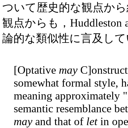
ついて歴史的な観点から
観点からも，Huddleston a
論的な類似性に言及して
[Optative
may
C]onstructi
somewhat formal style, 
meaning approximately "I
semantic resemblance bet
may
and that of
let
in op