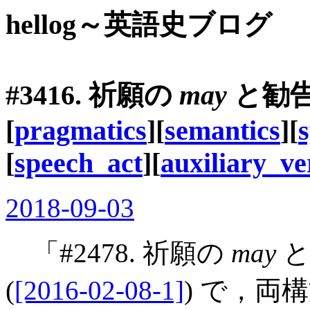
hellog～英語史ブログ
#3416. 祈願の
may
と勧
[
pragmatics
][
semantics
][
[
speech_act
][
auxiliary_ve
2018-09-03
「#2478. 祈願の
may
と
(
[2016-02-08-1]
) で，