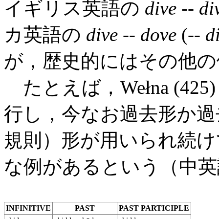
イギリス英語の
dive
--
di
カ英語の
dive
--
dove
(--
d
が，歴史的にはその他の
たとえば，Wełna (4
行し，今なお過去形か過
規則）形が用いられ続け
な例があるという（中英
INFINITIVE
PAST
PAST PARTICIPLE