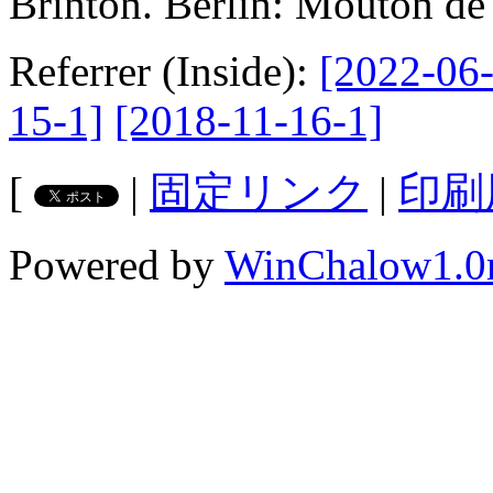
Brinton. Berlin: Mouton de
Referrer (Inside):
[2022-06-
15-1]
[2018-11-16-1]
[
|
固定リンク
|
印刷
Powered by
WinChalow1.0