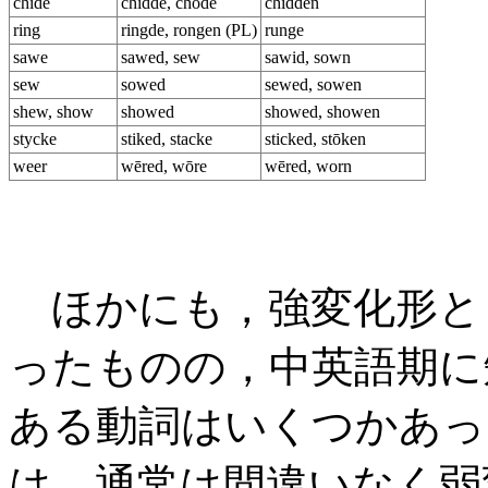
chide
chidde, chōde
chidden
ring
ringde, rongen (PL)
runge
sawe
sawed, sew
sawid, sown
sew
sowed
sewed, sowen
shew, show
showed
showed, showen
stycke
stiked, stacke
sticked, stōken
weer
wēred, wōre
wēred, worn
ほかにも，強変化形と
ったものの，中英語期に
ある動詞はいくつかあっ
は，通常は間違いなく弱