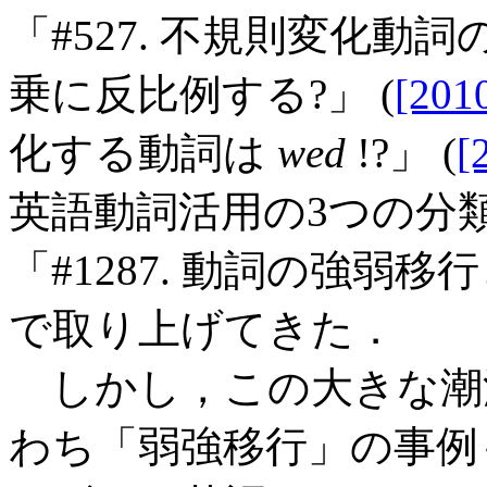
「#527. 不規則変化動
乗に反比例する?」 (
[201
化する動詞は
wed
!?」 (
[
英語動詞活用の3つの分類
「#1287. 動詞の強弱移行
で取り上げてきた．
しかし，この大きな潮
わち「弱強移行」の事例