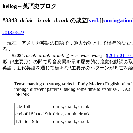
hellog～英語史ブログ
#3343.
drink
--
drank
--
drank
の成立[
verb
][
conjugation
2018-06-22
現在，アメリカ英語の口語で，過去分詞として標準的な
dr
る．
「#2084.
drink
--
drank
--
drunk
と
win
--
won
--
won
」 (
[2015-01-10-
形（3主要形）の間で母音変異を示す歴史的な強変化動詞の
英語，近代英語を通じて様々な3主要形のパターンが興亡を繰り広げ
Tense marking on strong verbs in Early Modern English often had
through different patterns, taking some time to stabilize . . . A
DRINK:
late 15th
drink, drank, drunk
end of 16th to 19th
drink, drunk, drunk
17th to 19th
drink, drank, drank