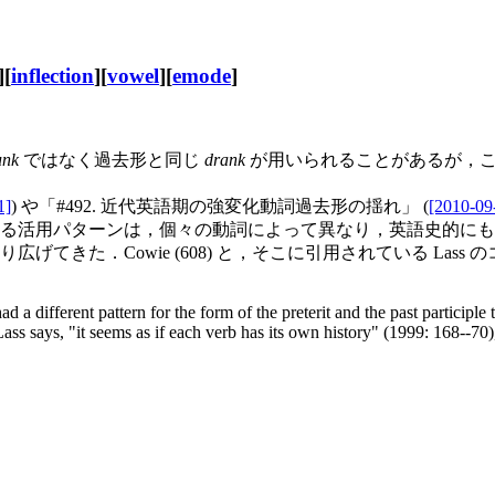
][
inflection
][
vowel
][
emode
]
unk
ではなく過去形と同じ
drank
が用いられることがあるが，こ
1]
) や「#492. 近代英語期の強変化動詞過去形の揺れ」 (
[2010-09
取る活用パターンは，個々の動詞によって異なり，英語史的に
てきた．Cowie (608) と，そこに引用されている Lass
 a different pattern for the form of the preterit and the past particip
s Lass says, "it seems as if each verb has its own history" (1999: 168--7