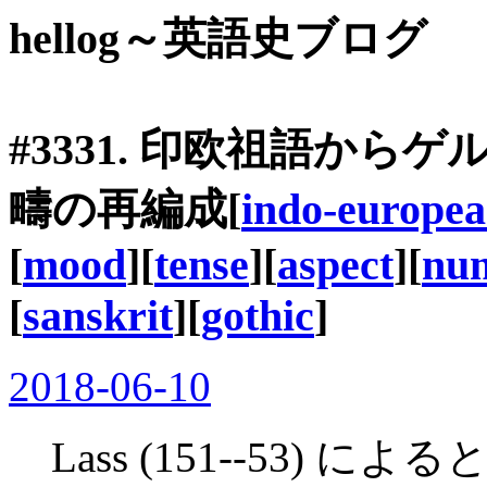
hellog～英語史ブログ
#3331. 印欧祖語か
疇の再編成[
indo-europe
[
mood
][
tense
][
aspect
][
nu
[
sanskrit
][
gothic
]
2018-06-10
Lass (151--53) によ