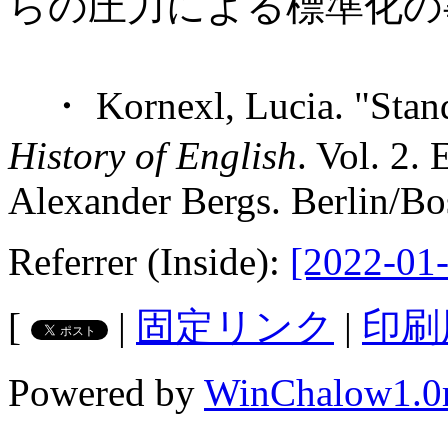
らの圧力による標準化の
・ Kornexl, Lucia. "Standa
History of English
. Vol. 2.
Alexander Bergs. Berlin/Bo
Referrer (Inside):
[2022-01-
[
|
固定リンク
|
印刷
Powered by
WinChalow1.0