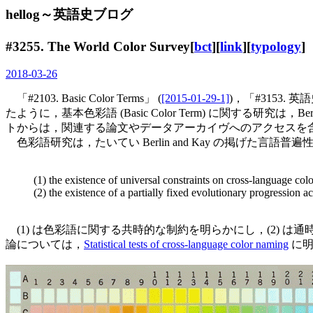
hellog～英語史ブログ
#3255. The World Color Survey[
bct
][
link
][
typology
]
2018-03-26
「#2103. Basic Color Terms」 (
[2015-01-29-1]
)，「#3153.
たように，基本色彩語 (Basic Color Term) に関する研
トからは，関連する論文やデータアーカイヴへのアクセスを
色彩語研究は，たいてい Berlin and Kay の掲げた
(1) the existence of universal constraints on cross-language co
(2) the existence of a partially fixed evolutionary progression 
(1) は色彩語に関する共時的な制約を明らかにし，(2)
論については，
Statistical tests of cross-language color naming
に明