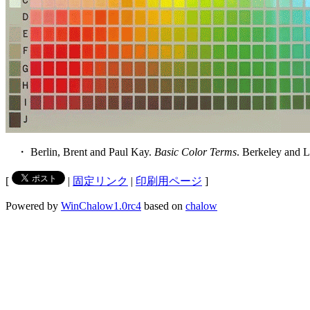
・ Berlin, Brent and Paul Kay.
Basic Color Terms
. Berkeley and L
[
|
固定リンク
|
印刷用ページ
]
Powered by
WinChalow1.0rc4
based on
chalow