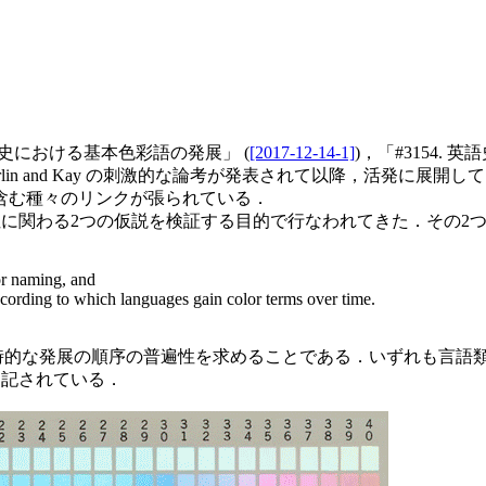
 英語史における基本色彩語の発展」 (
[2017-12-14-1]
)，「#3154.
究は，Berlin and Kay の刺激的な論考が発表されて以降，活発
含む種々のリンクが張られている．
言語普遍性に関わる2つの仮説を検証する目的で行なわれてきた．そ
lor naming, and
according to which languages gain color terms over time.
 は通時的な発展の順序の普遍性を求めることである．いずれも言
記されている．