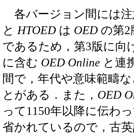
各バージョン間には注
と
HTOED
は
OED
の第2
であるため，第3版に向
に含む
OED Online
と連
間で，年代や意味範疇な
とがある．また，
OED On
って1150年以降に伝わ
省かれているので，古英