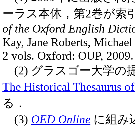
ーラス本体，第2巻が索
of the Oxford English Dicti
Kay, Jane Roberts, Michael
2 vols. Oxford: OUP, 2009.
(2) グラスゴー大学の提
The Historical Thesaurus of
る．
(3)
OED Online
に組み