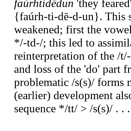
faúrhtidēdun
'they feared
{faúrh-ti-dē-d-un}. This 
weakened; first the vowel
*/-td-/; this led to assimi
reinterpretation of the /t/-
and loss of the 'do' part f
problematic /s(s)/ forms 
(earlier) development also
sequence */tt/ > /s(s)/ . . .