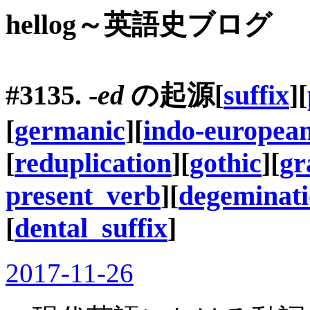
hellog～英語史ブログ
#3135. -
ed
の起源[
suffix
][
[
germanic
][
indo-europea
[
reduplication
][
gothic
][
gr
present_verb
][
degeminat
[
dental_suffix
]
2017-11-26