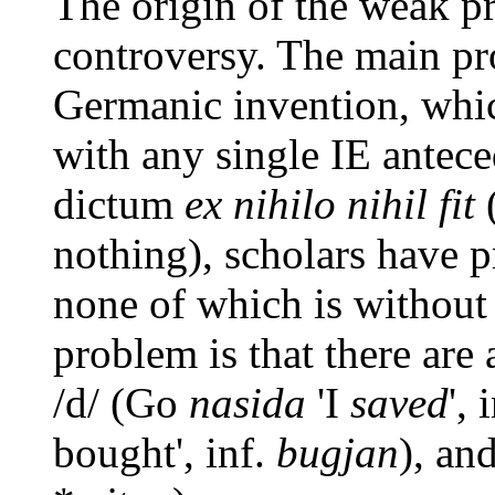
The origin of the weak pre
controversy. The main pro
Germanic invention, which
with any single IE antece
dictum
ex nihilo nihil fit
(
nothing), scholars have 
none of which is without 
problem is that there are 
/d/ (Go
nasida
'I
saved
', 
bought', inf.
bugjan
), an