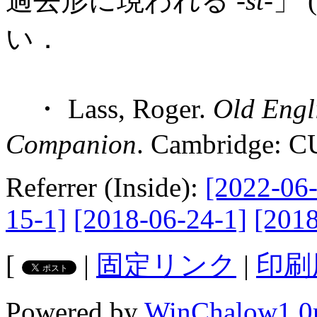
過去形に現われる -
st
-」 (
い．
・ Lass, Roger.
Old Engli
Companion
. Cambridge: C
Referrer (Inside):
[2022-06-
15-1]
[2018-06-24-1]
[2018
[
|
固定リンク
|
印刷
Powered by
WinChalow1.0