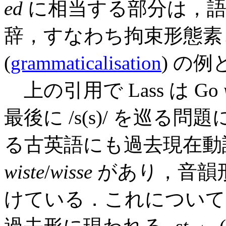
ed
に相当する部分は，語
辞，すなわち拘束形態素
(
grammaticalisation
) の
上の引用で Lass は Go
最後に /s(s)/ を巡
る古英語にも過去現在
wiste
/
wisse
があり，音韻
けている．これについては