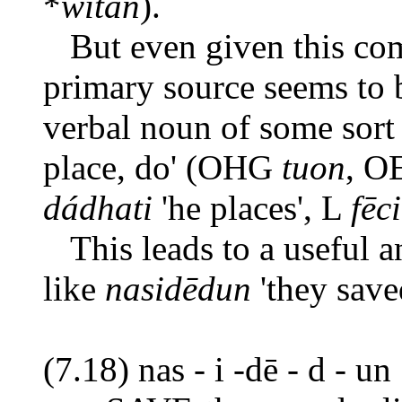
*
witan
).
But even given this comp
primary source seems to 
verbal noun of some sort 
place, do' (OHG
tuon
, O
dádhati
'he places', L
fēci
This leads to a useful an
like
nasidēdun
'they save
(7.18) nas - i -dē - d - un