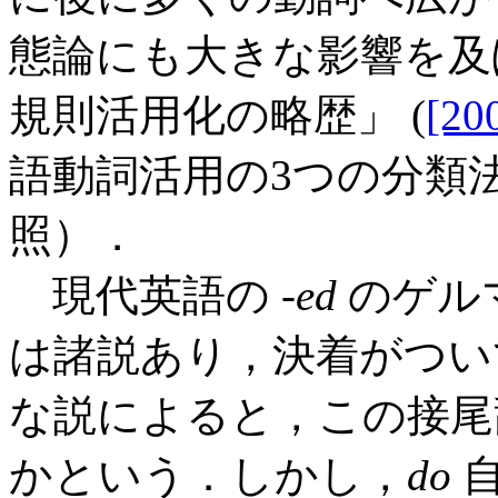
態論にも大きな影響を及ぼ
規則活用化の略歴」 (
[20
語動詞活用の3つの分類法
照）．
現代英語の -
ed
のゲル
は諸説あり，決着がつい
な説によると，この接
かという．しかし，
do
自