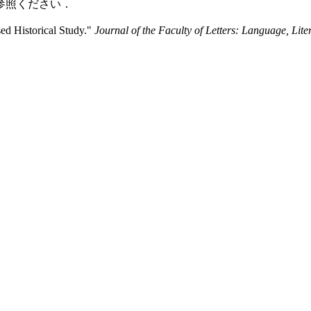
参照ください．
ed Historical Study."
Journal of the Faculty of Letters: Language, Lite