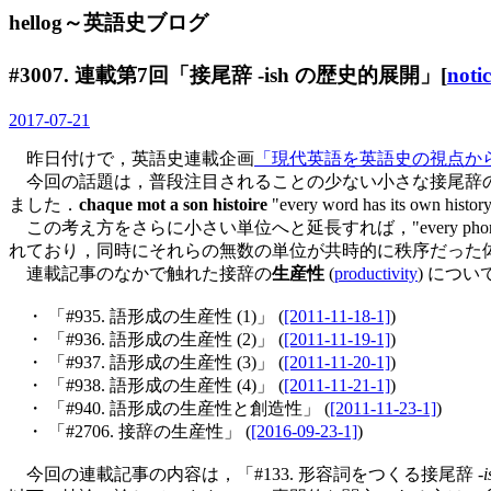
hellog～英語史ブログ
#3007. 連載第7回「接尾辞 -ish の歴史的展開」[
notic
2017-07-21
昨日付けで，英語史連載企画
「現代英語を英語史の視点か
今回の話題は，普段注目されることの少ない小さな接尾辞の
ました．
chaque mot a son histoire
"every word has its own history
この考え方をさらに小さい単位へと延長すれば，"every phone
れており，同時にそれらの無数の単位が共時的に秩序だった
連載記事のなかで触れた接辞の
生産性
(
productivity
) につ
・ 「#935. 語形成の生産性 (1)」 (
[2011-11-18-1]
)
・ 「#936. 語形成の生産性 (2)」 (
[2011-11-19-1]
)
・ 「#937. 語形成の生産性 (3)」 (
[2011-11-20-1]
)
・ 「#938. 語形成の生産性 (4)」 (
[2011-11-21-1]
)
・ 「#940. 語形成の生産性と創造性」 (
[2011-11-23-1]
)
・ 「#2706. 接辞の生産性」 (
[2016-09-23-1]
)
今回の連載記事の内容は，「#133. 形容詞をつくる接尾辞 -
i