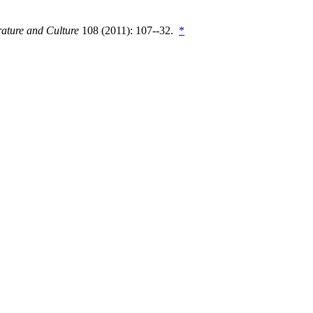
rature and Culture
108 (2011): 107--32.
*