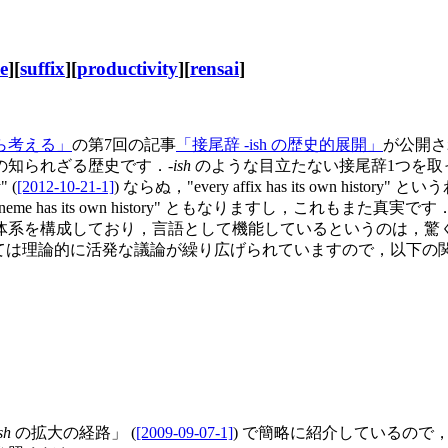
e
][
suffix
][
productivity
][
rensai
]
ら考える」
の第7回の記事
「接尾辞 -ish の歴史的展開」
が公開さ
知られざる歴史です．-
ish
のような目立たない接尾辞1つを取
" (
[2012-10-21-1]
) ならぬ，"every affix has its own history"
me has its own history" ともなりますし，これも
体系を構成しており，言語として機能しているというのは，驚
いては理論的に活発な議論が繰り広げられていますので，以下の
sh
の拡大の経路」 (
[2009-09-07-1]
) で簡略に紹介しているの