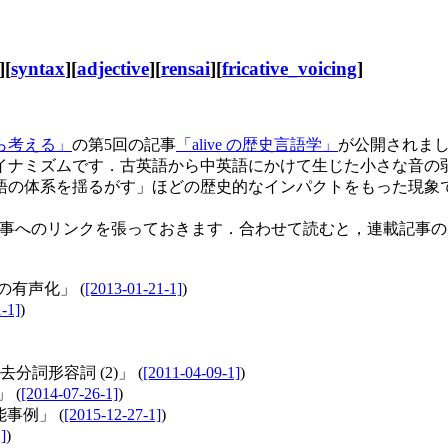
][
syntax
][
adjective
][
rensai
][
fricative_voicing
]
ら考える」
の第5回の記事
「alive の歴史言語学」
が公開されま
ナミズムです．古英語から中英語にかけて生じた小さな音の
語の体系を揺るがす」ほどの歴史的なインパクトをもった現象
g 記事へのリンクを張っておきます．合わせて読むと，連載記
の有声化」 (
[2013-01-21-1]
)
-1]
)
分詞形容詞 (2)」 (
[2011-04-09-1]
)
 (
[2014-07-26-1]
)
可能事例」 (
[2015-12-27-1]
)
]
)