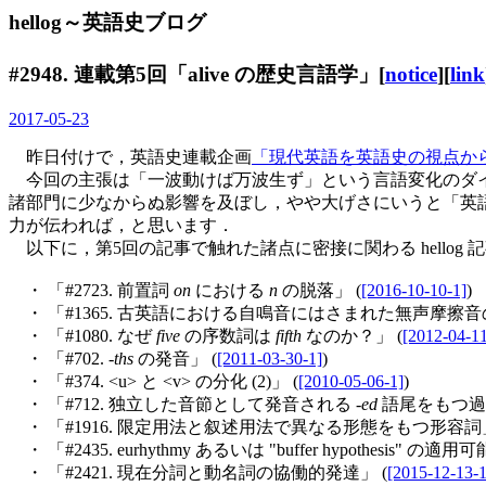
hellog～英語史ブログ
#2948. 連載第5回「alive の歴史言語学」[
notice
][
link
2017-05-23
昨日付けで，英語史連載企画
「現代英語を英語史の視点か
今回の主張は「一波動けば万波生ず」という言語変化のダイ
諸部門に少なからぬ影響を及ぼし，やや大げさにいうと「英
力が伝われば，と思います．
以下に，第5回の記事で触れた諸点に密接に関わる hello
・ 「#2723. 前置詞
on
における
n
の脱落」 (
[2016-10-10-1]
)
・ 「#1365. 古英語における自鳴音にはさまれた無声摩擦音
・ 「#1080. なぜ
five
の序数詞は
fifth
なのか？」 (
[2012-04-11
・ 「#702. -
ths
の発音」 (
[2011-03-30-1]
)
・ 「#374. <u> と <v> の分化 (2)」 (
[2010-05-06-1]
)
・ 「#712. 独立した音節として発音される -
ed
語尾をもつ過去
・ 「#1916. 限定用法と叙述用法で異なる形態をもつ形容詞」
・ 「#2435. eurhythmy あるいは "buffer hypothesis" の適用
・ 「#2421. 現在分詞と動名詞の協働的発達」 (
[2015-12-13-1