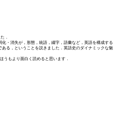
した．
弱化・消失が，形態，統語，綴字，語彙など，英語を構成する
である，ということを説きました．英語史のダイナミックな魅
事のほうもより面白く読めると思います．