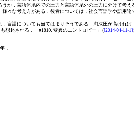
うか．言語体系内での圧力と言語体系外の圧力に分けて考え
ど，様々な考え方がある．後者については，社会言語学や語用論
，言語についても当てはまりそうである．淘汰圧が高ければ
も想起される．「#1810. 変異のエントロピー」 (
[2014-04-11-1]
6年．