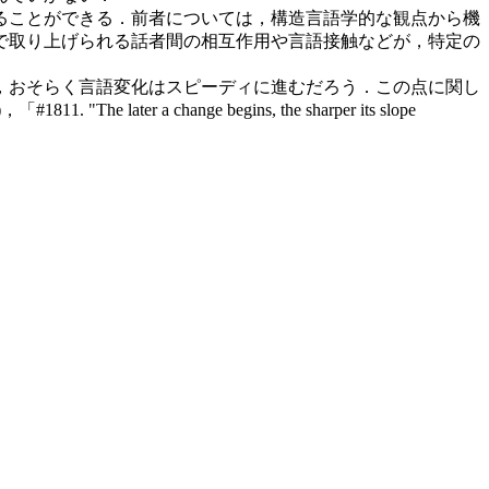
ることができる．前者については，構造言語学的な観点から機
で取り上げられる話者間の相互作用や言語接触などが，特定の
，おそらく言語変化はスピーディに進むだろう．この点に関し
)，「#1811. "The later a change begins, the sharper its slope