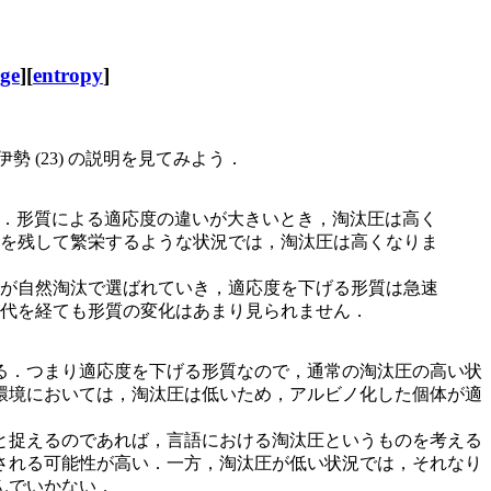
ge
][
entropy
]
う概念がある．伊勢 (23) の説明を見てみよう．
e) という言葉を使います．形質による適応度の違いが大きいとき，淘汰圧は高く
を残して繁栄するような状況では，淘汰圧は高くなりま
が自然淘汰で選ばれていき，適応度を下げる形質は急速
代を経ても形質の変化はあまり見られません．
る．つまり適応度を下げる形質なので，通常の淘汰圧の高い状
環境においては，淘汰圧は低いため，アルビノ化した個体が適
と捉えるのであれば，言語における淘汰圧というものを考える
される可能性が高い．一方，淘汰圧が低い状況では，それなり
んでいかない．