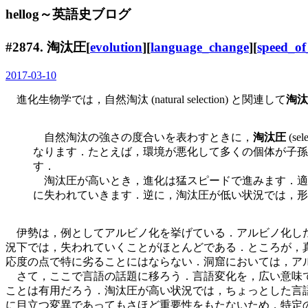
hellog～英語史ブログ
#2874. 淘汰圧[
evolution
][
language_change
][
speed_o
2017-03-10
進化生物学では，自然淘汰 (natural selection) と関連して
淘汰
自然淘汰の強さの度合いを表わすときに，
淘汰圧
(s
なります．たとえば，環境が悪化して多くの個体が子孫
す．
淘汰圧が高いとき，進化は猛スピードで進みます．適
に失われていきます．逆に，淘汰圧が低い状況では，形
伊勢は，例としてアルビノ化を挙げている．アルビノ化した
況下では，失われていくことがほとんどである．ところが，
応度の点で特に劣ることにはならない．洞窟においては，ア
さて，ここで言語の話題に移ろう．言語変化を，広い意味で
ことは有用だろう．淘汰圧が高い状況では，ちょっとした言
に目立つ変異であってもさほど重要性をもたないため，特定