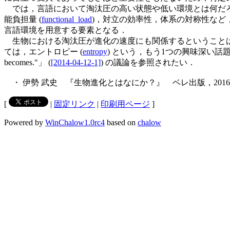
では，言語において淘汰圧の高い状態や低い環境とは何だろ
能負担量 (
functional_load
)，対立の効率性，体系の対称性な
言語環境を用意する要素となる．
生物における淘汰圧が進化の速度にも関係するということは
ては，エントロピー (
entropy
) という，もう1つの興味深い話題
becomes."」 (
[2014-04-12-1]
) の議論を参照されたい．
・ 伊勢 武史 『生物進化とはなにか？』 ベレ出版，201
[
|
固定リンク
|
印刷用ページ
]
Powered by
WinChalow1.0rc4
based on
chalow