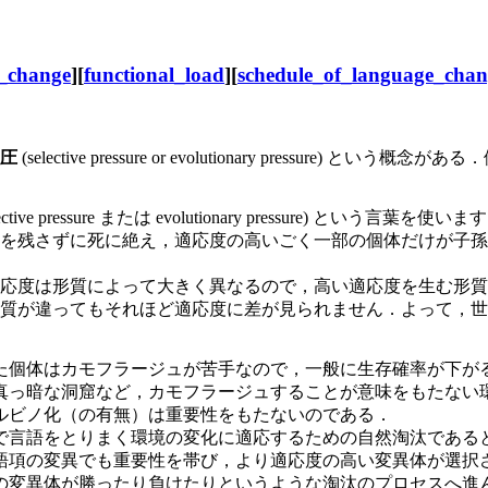
f_change
][
functional_load
][
schedule_of_language_chan
圧
(selective pressure or evolutionary pressure) とい
elective pressure または evolutionary pressur
を残さずに死に絶え，適応度の高いごく一部の個体だけが子孫
応度は形質によって大きく異なるので，高い適応度を生む形質
質が違ってもそれほど適応度に差が見られません．よって，世
個体はカモフラージュが苦手なので，一般に生存確率が下が
真っ暗な洞窟など，カモフラージュすることが意味をもたない
ルビノ化（の有無）は重要性をもたないのである．
言語をとりまく環境の変化に適応するための自然淘汰である
語項の変異でも重要性を帯び，より適応度の高い変異体が選択
の変異体が勝ったり負けたりというような淘汰のプロセスへ進