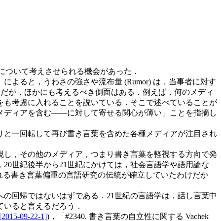
れについて考えさせられる機会があった．
と，うわさの強さや流布量 (Rumor) は，当事者に対す
れる (23) ．だが，ほかにも考えるべき側面はある．例えば，何のメディ
をも考慮に入れることを説いている．そこで述べていることが
メディアを含む――に対して寄せる関心が薄い」ことを指摘し
りと一回転して再び書き言葉を含めた各種メディアが注目され
視し，その他のメディア，つまり書き言葉を軽視する方向で発
20世紀後半から21世紀にかけては，社会言語学や語用論な
呼ばれる書き言葉偏重の言語研究の伝統が確立していたわけだか
の回帰ではないはずである．21世紀の言語学は，話し言葉中
ていると言えるだろう．
[2015-09-22-1]
)，「#2340. 書き言葉の自立性に関する Vachek