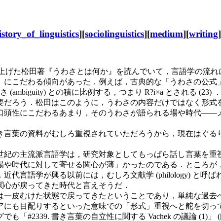
istory_of_linguistics
][
sociolinguistics
][
medium
][
writing
]
取り上げた松田著『うわさとは何か』を読んでいて，言語学の流
こだわる傾向があった．例えば，古典的な「うわさの公式」による
昧さ (ambiguity) との積に比例する，つまり R?i×a とさ
要だろう．松田はこのように，うわさの内容だけではなく形式
口頭性にこだわるあまり，そのうわさが語られる場や時代――
き言葉の資料がむしろ重視されていただろうから，現在はぐる
世紀の主流派言語学は，研究対象としてもっぱら話し言葉を重
や時代に対して寄せる関心が薄」かったのである．ところが，
言語学が興る以前には，むしろ文献学 (philology) と
関心が戻ってきた時代と言えそうだ．
一皮むけた状態で戻ってきたということであり，単純な過去へ
アにも目配りするといった意味での「形式」重視へと舵を切っ
39. 書き言葉の自立性に関する Vachek の議論 (1)」 (