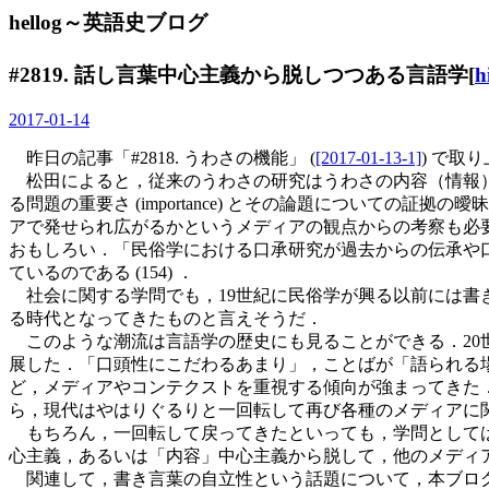
hellog～英語史ブログ
#2819. 話し言葉中心主義から脱しつつある言語学[
h
2017-01-14
昨日の記事「#2818. うわさの機能」 (
[2017-01-13-1]
) で
松田によると，従来のうわさの研究はうわさの内容（情報）に
る問題の重要さ (importance) とその論題についての証拠の曖
アで発せられ広がるかというメディアの観点からの考察も必
おもしろい．「民俗学における口承研究が過去からの伝承や
ているのである (154) ．
社会に関する学問でも，19世紀に民俗学が興る以前には書
る時代となってきたものと言えそうだ．
このような潮流は言語学の歴史にも見ることができる．20
展した．「口頭性にこだわるあまり」，ことばが「語られる場
ど，メディアやコンテクストを重視する傾向が強まってきた．近代
ら，現代はやはりぐるりと一回転して再び各種のメディアに
もちろん，一回転して戻ってきたといっても，学問としては
心主義，あるいは「内容」中心主義から脱して，他のメディ
関連して，書き言葉の自立性という話題について，本ブログでも「#23