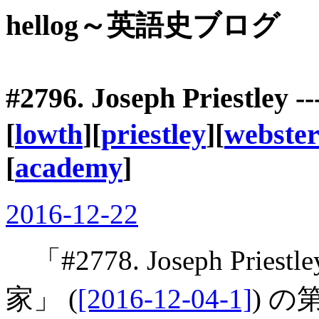
hellog～英語史ブログ
#2796. Joseph Pries
[
lowth
][
priestley
][
webste
[
academy
]
2016-12-22
「#2778. Joseph Pri
家」 (
[2016-12-04-1]
) 