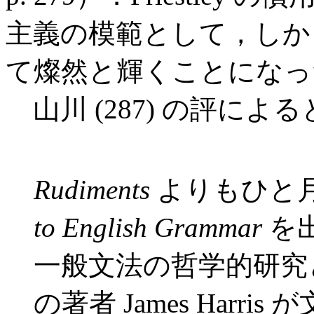
主義の模範として，しか
て燦然と輝くことになっ
山川 (287) の評に
Rudiments
よりもひと
to English Grammar
を出
一般文法の哲学的研究
の著者 James Harr