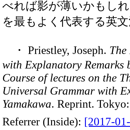
べれば影が薄いかもしれ
を最もよく代表する英文
・ Priestley, Joseph.
The
with Explanatory Remarks
Course of lectures on the 
Universal Grammar with E
Yamakawa
. Reprint. Tokyo
Referrer (Inside):
[2017-01-