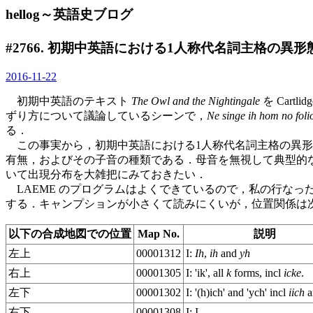
hellog～英語史ブログ
#2766. 初期中英語における1人称代名詞主格の異形
2016-11-22
初期中英語のテキスト
The Owl and the Nightingale
を Car
ずり方について議論しているシーンで，
Ne singe ih hom no folio
る．
この事実から，初期中英語における1人称代名詞主格の異形
有無，およびその子音の種類である．母音を無視して典型的
いて出現分布を大雑把にみておきたい．
LAEME のプログラムはよくできているので，私の行なっ
する．キャンプションが小さくて読みにくいが，位置関係は
以下の合成地図での位置
Map No.
説明
左上
00001312
I:
Ih
,
ih
and
yh
右上
00001305
I: 'ik', all
k
forms, incl
icke
.
左下
00001302
I: '(h)ich' and 'ych' incl
iich
a
右下
00001308
I: I.