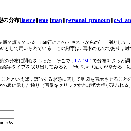
態の分布[
laeme
][
eme
][
map
][
personal_pronoun
][
owl_an
tlidge 版で読んでいる．868行にこのテキストからの唯一例とし
t!
として用いられている．この綴字はC写本のものであり，対
態の分布に関心をもった．そこで，
LAEME
で分布をさっと調
な綴字タイプを取り出してみると，
ich
,
ik
,
ih
,
i
辺りが挙がる．細
たことといえば，該当する形態に関して地図を表示させること
次の表に示した通り（画像をクリックすれば拡大版が現われる
nd
ichs