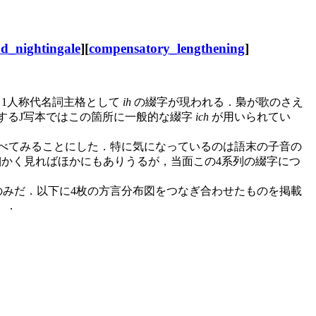
d_nightingale
][
compensatory_lengthening
]
て，1人称代名詞主格として
ih
の綴字が現われる．梟が歌のさえ
するJ写本ではこの箇所に一般的な綴字
ich
が用いられてい
べてみることにした．特に気になっているのは語末の子音の
かく見ればほかにもありうるが，当面この4系列の綴字につ
のみだ．以下に4枚の方言分布図をつなぎ合わせたものを掲載
）．