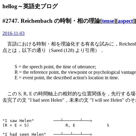
hellog～英語史ブログ
#2747. Reichenbach の時制・相の理論[
tense
][
aspect
]
2016-11-03
言語における時制・相を理論化する有名な試みに，Reiche
点とは，以下の通り（Saeed (128) より引用）．
S = the speech point, the time of utterance;
R = the reference point, the viewpoint or psychological vantage
E = event point, the described action's location in time.
この S, R, E の時間軸上の相対的な位置関係を，先行する場合に
去完了の文 "I had seen Helen"，未来の文 "I will s
"I saw Helen"        ───┴───────┴───>

(R = E < S)               R, E             S

"I had seen Helen"   ───┴───┴───┴───>
