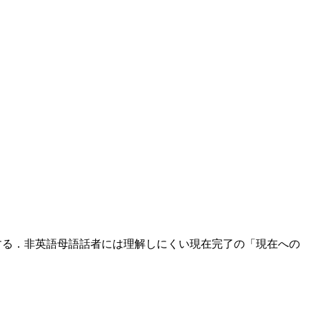
値する．非英語母語話者には理解しにくい現在完了の「現在への