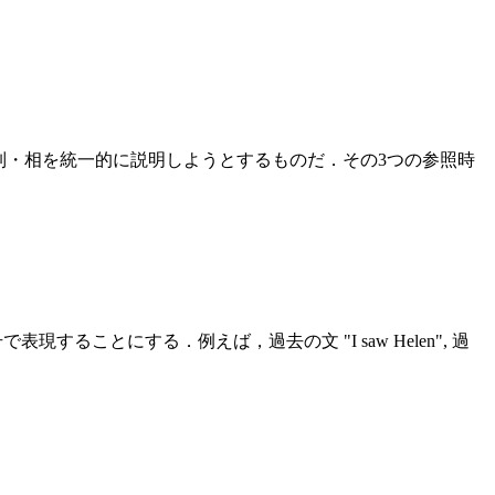
る時制・相を統一的に説明しようとするものだ．その3つの参照時
現することにする．例えば，過去の文 "I saw Helen", 過