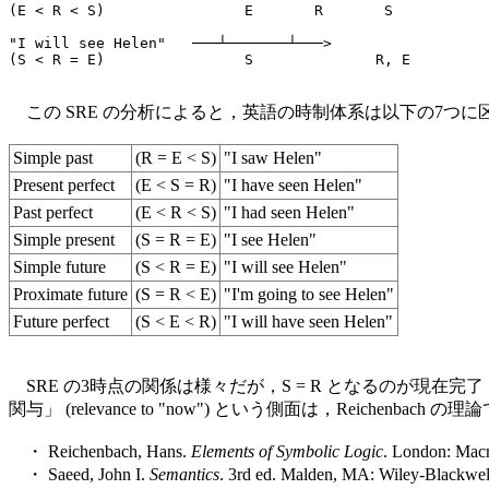
(E < R < S)                E       R       S

"I will see Helen"   ───┴───────┴───>

この SRE の分析によると，英語の時制体系は以下の7つに区分される
Simple past
(R = E < S)
"I saw Helen"
Present perfect
(E < S = R)
"I have seen Helen"
Past perfect
(E < R < S)
"I had seen Helen"
Simple present
(S = R = E)
"I see Helen"
Simple future
(S < R = E)
"I will see Helen"
Proximate future
(S = R < E)
"I'm going to see Helen"
Future perfect
(S < E < R)
"I will have seen Helen"
SRE の3時点の関係は様々だが，S = R となるのが現
関与」 (relevance to "now") という側面は，Reichenb
・ Reichenbach, Hans.
Elements of Symbolic Logic
. London: Macm
・ Saeed, John I.
Semantics
. 3rd ed. Malden, MA: Wiley-Blackwel