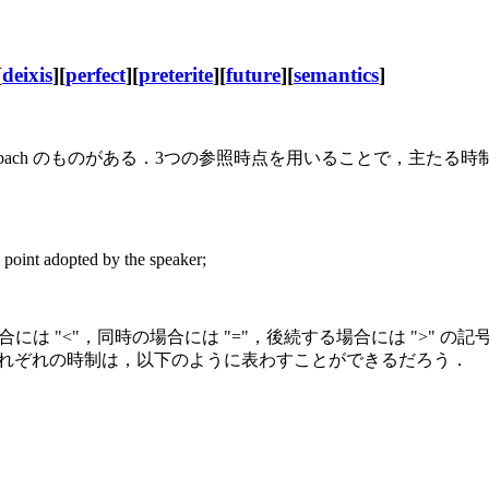
[
deixis
][
perfect
][
preterite
][
future
][
semantics
]
nbach のものがある．3つの参照時点を用いることで，主た
 point adopted by the speaker;
は "<"，同時の場合には "="，後続する場合には ">" の記号で表
ee Helen" のそれぞれの時制は，以下のように表わすことができるだろう．