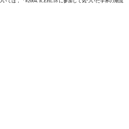
，「#2004. ICEHL18 に参加して気づいた学界の潮流