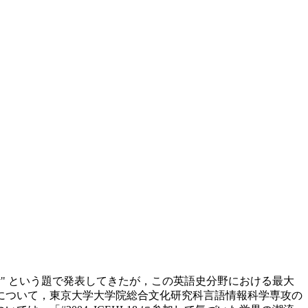
Sixteenth-Century" という題で発表してきたが，この英語史分野における最大
流について，東京大学大学院総合文化研究科言語情報科学専攻の