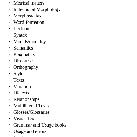
・ Metrical matters
・ Inflectional Morphology
・ Morphosyntax
・ Word-formation
・ Lexicon
・ Syntax
・ Modals/modality
・ Semantics
・ Pragmatics
・ Discourse
・ Orthography
・ Style
・ Texts
・ Variation
・ Dialects
・ Relationships
・ Multilingual Texts
・ Glosses/Glossaries
・ Visual Text
・ Grammar and Usage books
・ Usage and errors