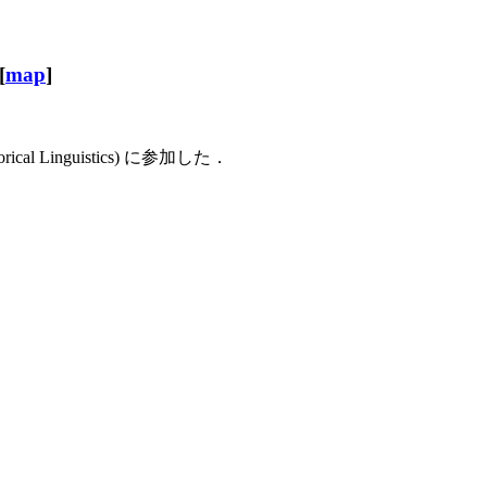
[
map
]
Historical Linguistics) に参加した．