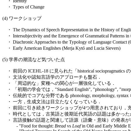
・ Identity
・ Types of Change
(4) ワークショップ
・ The Dynamics of Speech Representation in the History of Englis
・ Intersubjectivity and the Emergence of Grammatical Patterns in t
・ Diachronic Approaches to the Typology of Language Contact (
・ Early American Englishes (Merja Kytó and Lucia Sievers)
(5) 学界の潮流など気づいた点
・ 前回の ICEHL-18 に見られた「historical soci
・ 文法化や認知言語学のアプローチも盤石．
・ 「周辺的な」変種への関心が一層強化している．
・ 「初期の学会では，"Standard English", "phonology", "morp
・ 伝統的でコアな分野である phonology, morphology
・ 一方，生成文法は目立たなくなっている．
・ 前回に引き続きワークショップが4つ用意されており，
・ 時代としては，古英語と後期近代英語の話題は多かった
・ 言語接触の話題と関連して語源（語彙・意味）の発表が
- "Food for thought:
Bread
vs
Loaf
in Old and Early Middle E