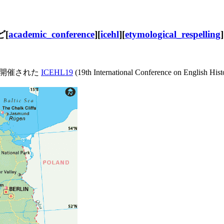
ど[
academic_conference
][
icehl
][
etymological_respelling
]
en で開催された
ICEHL19
(19th International Conference on English 