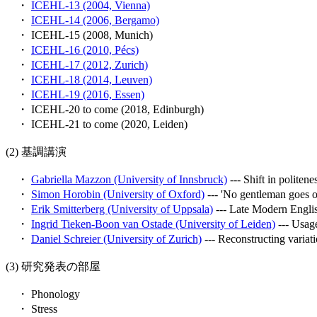
・
ICEHL-13 (2004, Vienna)
・
ICEHL-14 (2006, Bergamo)
・ ICEHL-15 (2008, Munich)
・
ICEHL-16 (2010, Pécs)
・
ICEHL-17 (2012, Zurich)
・
ICEHL-18 (2014, Leuven)
・
ICEHL-19 (2016, Essen)
・ ICEHL-20 to come (2018, Edinburgh)
・ ICEHL-21 to come (2020, Leiden)
(2) 基調講演
・
Gabriella Mazzon (University of Innsbruck)
--- Shift in politen
・
Simon Horobin (University of Oxford)
--- 'No gentleman goes on
・
Erik Smitterberg (University of Uppsala)
--- Late Modern Englis
・
Ingrid Tieken-Boon van Ostade (University of Leiden)
--- Usage
・
Daniel Schreier (University of Zurich)
--- Reconstructing variati
(3) 研究発表の部屋
・ Phonology
・ Stress