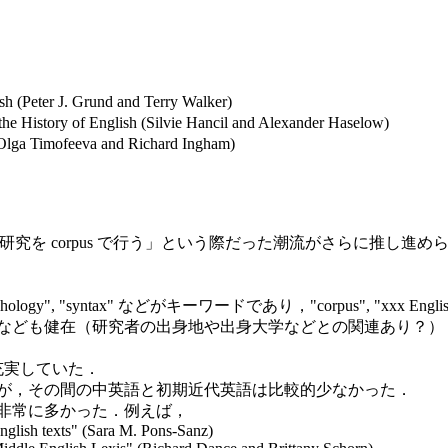
h (Peter J. Grund and Terry Walker)
he History of English (Silvie Hancil and Alexander Haselow)
Olga Timofeeva and Richard Ingham)
opragmatics の研究を corpus で行う」という際だった潮流
hology", "syntax" などがキーワードであり，"corpus", "xxx Engli
, syntax なども健在（研究者の出身地や出身大学などとの関連あり？）
充実していた．
が，その間の中英語と初期近代英語は比較的少なかった．
非常に多かった．例えば，
nglish texts" (Sara M. Pons-Sanz)