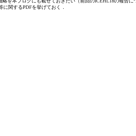
本ブログにも載せておきたい（前回のICEHL18の報告については
表等に関するPDFを挙げておく．