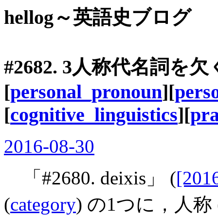
hellog～英語史ブログ
#2682. 3人称代名詞を欠
[
personal_pronoun
][
pers
[
cognitive_linguistics
][
pr
2016-08-30
「#2680. deixis」 (
[201
(
category
) の1つに，人称 