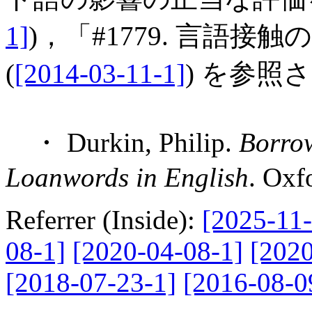
1]
)，「#1779. 言語
(
[2014-03-11-1]
) を参照
・ Durkin, Philip.
Borrow
Loanwords in English
. Oxf
Referrer (Inside):
[2025-11-
08-1]
[2020-04-08-1]
[2020
[2018-07-23-1]
[2016-08-0