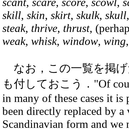
scant
,
scare
,
score
,
scowl
,
s
skill
,
skin
,
skirt
,
skulk
,
skull
steak
,
thrive
,
thrust
, (perha
weak
,
whisk
,
window
,
wing
なお，この一覧を掲げた Du
も付しておこう．"Of course, i
in many of these cases it is
been directly replaced by a
Scandinavian form and we m