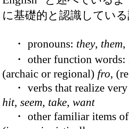
に基礎的と認識している
・ pronouns:
they
,
them
,
・ other function words:
(archaic or regional)
fro
, (r
・ verbs that realize very
hit
,
seem
,
take
,
want
・ other familiar items of