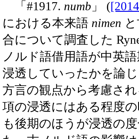
「#1917.
numb
」 (
[2014
における本来語
nimen
と
合について調査した Ryn
ノルド語借用語が中英語
浸透していったかを論じ
方言の観点から考慮され
項の浸透にはある程度の
も後期のほうが浸透の度