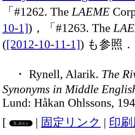
「#1262. The
LAEME
Cor
10-1]
)，「#1263. The
LA
(
[2012-10-11-1]
) も参照．
・ Rynell, Alarik.
The Ri
Synonyms in Middle English
Lund: Håkan Ohlssons, 194
[
|
固定リンク
|
印刷