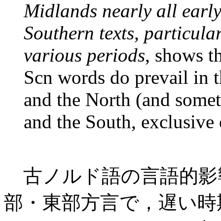
Midlands nearly all earl
Southern texts, particular
various periods
, shows t
Scn words do prevail in 
and the North (and some
and the South, exclusive 
古ノルド語の言語的影
部・東部方言で，遅い時