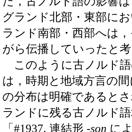
た，古ノルド語の影響は th
グランド北部・東部にお
ランド南部・西部へは，
がら伝播していったと考
このように古ノルド語
は，時期と地域方言の間
の分布は明確であるとされ
ランドに残る古ノルド語地
「#1937. 連結形 -
son
によ