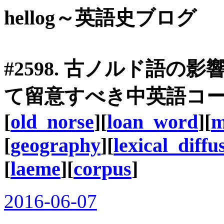
hellog～英語史ブログ
#2598. 古ノルド語
て留意すべき中英語コ
[
old_norse
][
loan_word
][
m
[
geography
][
lexical_diffu
[
laeme
][
corpus
]
2016-06-07