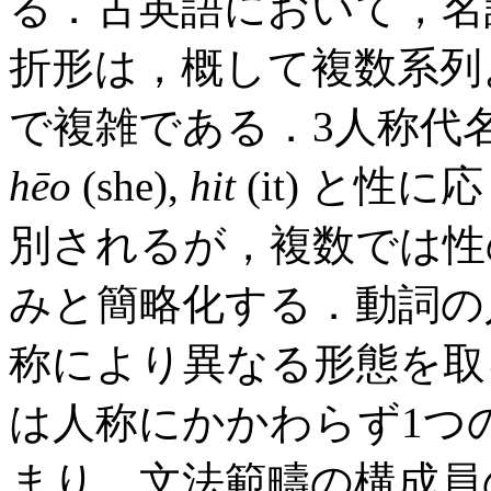
る．古英語において，名
折形は，概して複数系列
で複雑である．3人称代
hēo
(she),
hit
(it) と性
別されるが，複数では
みと簡略化する．動詞の
称により異なる形態を取
は人称にかかわらず1つ
まり，文法範疇の構成員