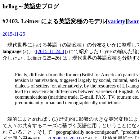
hellog～英語史ブログ
#2403. Leitner による英語変種のモデル[
variety
][
wor
2015-11-25
現代世界における英語（の諸変種）の分布をいかに整理し
language
(2)」 (
[2015-11-24-1]
) にて紹介した Clyne の編んだ
介したい．Leitner (225--26) は，現代世界の英語変種を分類
Firstly, diffusion from the former (British or American) parent 
tension is nativization, triggered largely by social, cultural, a
dialects of settlers, or, alternatively, by the resources of L1-la
lead to unsystematic differences between varieties of English. An
communications
(maritime trade, E-mail, FAX, TV, tourism etc
predominantly urban and demographically multiethnic.
端的にまとめれば，(1) 歴史的に影響の大きな英米変種による
て人々の共有するニーズに基づく英語使用，ということになろうか
れていること，そして "geographically non-contiguous", "
者の同心円モデル」 (
[2009-11-30-1]
) にせよ，比較的最近の「