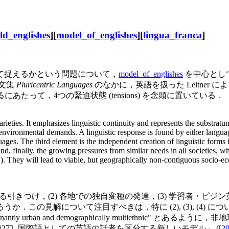
ld_englishes
][
model_of_englishes
][
lingua_franca
]
て捉えるかという問題について，
model_of_englishes
を中心として
論文集
Pluricentric Languages
のなかに，英語を扱った Leitner 
するにあたって，4つの緊迫状態 (tensions) を念頭に置いている．
varieties. It emphasizes linguistic continuity and represents the substr
nd environmental demands. A linguistic response is found by either langua
nguages. The third element is the independent creation of linguistic forms
d, finally, the growing pressures from similar needs in all societies, wh
.). They will lead to viable, but geographically non-contiguous socio-
引きつけ，(2) 各地での独自変種の発達，(3) 学習者・ピジ
．この見解について注目すべきは，特に (2), (3), (4)
predominantly urban and demographically multiet
#272. 国際語としての英語の話者を区分する新しいモデル」 (
[2