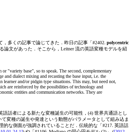
，多くの記事で論じてきた．昨日の記事「#2402.
polycentric
による論文があった．そこから，Leitner 流の英語変種モデルを紹
atum or "variety base", so to speak. The second, complementary
ge and dialect mixing and recasting the base input, i.e. the
 in learner and/or pidgin type situations. This may, but need not,
ich are reinforced by the possibilities of technology and
economic entities and communication networks. They are
ン英語話者による新たな変種誕生の可能性，(4) 世界共通語とし
 について変種の誕生や発達という動態がパラメータとして組み込ま
hnic" とあるように，非地理的な側面が強調されていることだ．伝統的な「#217. 英語話
010-01-24-1]
) や「#1106. Modiano の同心円モデル (2)」 (
[2012-