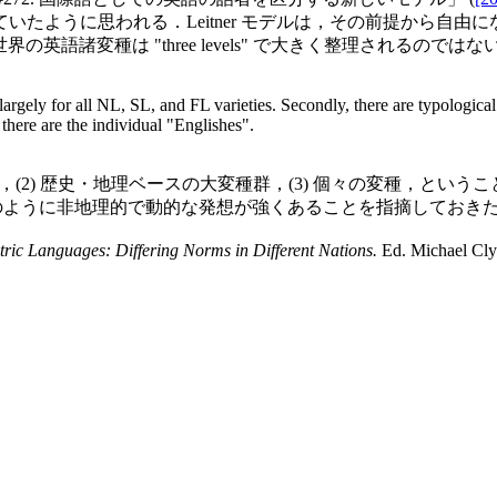
いたように思われる．Leitner モデルは，その前提から自
世界の英語諸変種は "three levels" で大きく整理されるので
gely for all NL, SL, and FL varieties. Secondly, there are typological
 there are the individual "Englishes".
2) 歴史・地理ベースの大変種群，(3) 個々の変種，ということ
のように非地理的で動的な発想が強くあることを指摘しておき
tric Languages: Differing Norms in Different Nations.
Ed. Michael Clyn