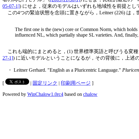
05-07-1]
) にせよ，従来のモデルはいずれも地域性を前提として
この4つの緊迫状態を念頭に置きながら，Leitner (226) は，
The first one is the (new) core or Common Norm, which holds lar
influenced NL, which partially shape SL varieties. And, finally,
これも端的にまとめると，(1) 世界標準英語と呼びうる変種，(
27-1]
) に近いモデルということになるが，その背後に，上述
・ Leitner Gerhard. "English as a Pluricentric Language."
Pluricen
[
|
固定リンク
|
印刷用ページ
]
Powered by
WinChalow1.0rc4
based on
chalow