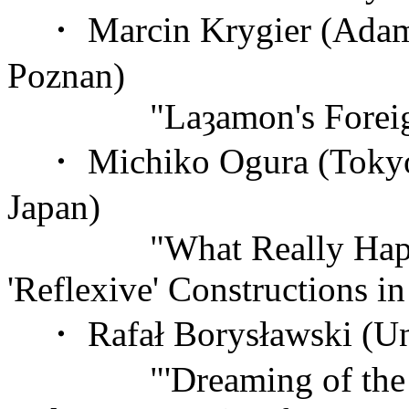
・ Marcin Krygier (Adam 
Poznan)
"Laȝamon's Foreign
・ Michiko Ogura (Tokyo W
Japan)
"What Really Happened
'Reflexive' Constructions i
・ Rafał Borysławski (Univ
"'Dreaming of the Mid