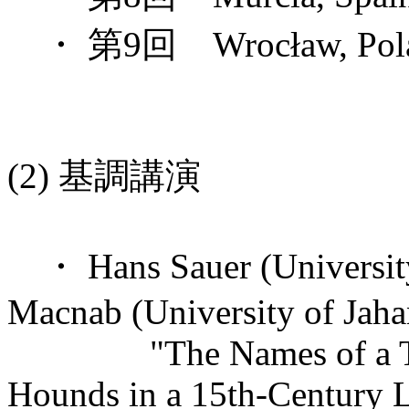
・ 第9回 Wrocław, Polan
(2) 基調講演
・ Hans Sauer (University
Macnab (University of Jah
"The Names of a Thou
Hounds in a 15th-Century L