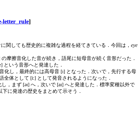
e-letter_rule
]
発音に関しても歴史的に複雑な過程を経てきている．今回は，
eye
 [g] の摩擦音化した音が続き，語尾に短母音が続く音形だった．
e] という音形へと発達した．
化し，最終的には高母音 [ɪ] となった．次いで，先行する母
語全体として [iː] として発音されるようになった．
し，まず [əɪ] へ，次いで [aɪ] へと発達した．標準変種以外で
以下に発達の歴史をまとめて示そう．