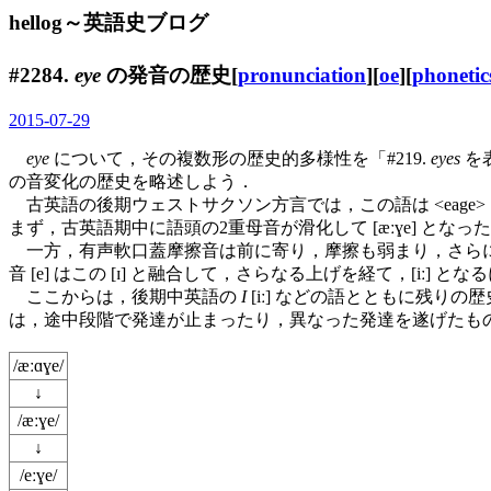
hellog～英語史ブログ
#2284.
eye
の発音の歴史[
pronunciation
][
oe
][
phonetic
2015-07-29
eye
について，その複数形の歴史的多様性を「#219.
eyes
を表
の音変化の歴史を略述しよう．
古英語の後期ウェストサクソン方言では，この語は <eage> 
まず，古英語期中に語頭の2重母音が滑化して [æːɣe] とな
一方，有声軟口蓋摩擦音は前に寄り，摩擦も弱まり，さらに語尾母
音 [e] はこの [ɪ] と融合して，さらなる上げを経て，[i
ここからは，後期中英語の
I
[iː] などの語とともに残りの歴
は，途中段階で発達が止まったり，異なった発達を遂げたも
/æːɑɣe/
↓
/æːɣe/
↓
/eːɣe/