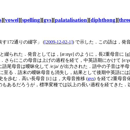
s
][
vowel
][
spelling
][
gvs
][
palatalisation
][
diphthong
][
thre
す172通りの綴字」 (
[2009-12-02-1]
) で示した．この語は，
と綴られた．発音としては，[æːɑɣe] のように，長2重母音に
った．さらにこの母音は上げの過程を経て，中英語期にかけて [eːɣ
音は曖昧化して /eːjə/ が出力された．語中の子音は半母音
ː] となるに至る．語末の曖昧母音も消失し，結果として後期中英語には
史を歩む．高い長母音 [iː] は，大母音推移 (
gvs
) を経て2重母音化
のもあるだろうが，標準変種では以上の長い過程を経てきた．