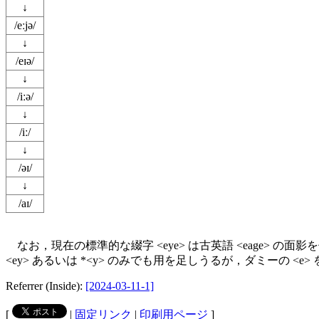
↓
/eːjə/
↓
/eɪə/
↓
/iːə/
↓
/iː/
↓
/əɪ/
↓
/aɪ/
なお，現在の標準的な綴字 <eye> は古英語 <eage> の面影を
<ey> あるいは *<y> のみでも用を足しうるが，ダミーの <
Referrer (Inside):
[2024-03-11-1]
[
|
固定リンク
|
印刷用ページ
]