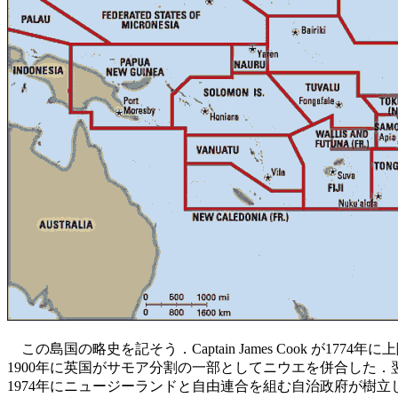
この島国の略史を記そう．Captain James Cook が1774
1900年に英国がサモア分割の一部としてニウエを併合した．
1974年にニュージーランドと自由連合を組む自治政府が樹