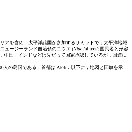
]
リアを含め，太平洋諸国が参加するサミットで，太平洋地域
ニュージーランド自治領のニウエ (
Niue
/niˈuːeɪ/; 国民名と形容
ジーランド，中国，インドなどは先だって国家承認しているが，国連に
0人の島国である．首都は Alofi．以下に，地図と国旗を示