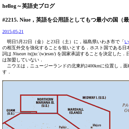
hellog～英語史ブログ
#2215. Niue，英語を公用語としてもつ最小の国（
2015-05-21
明日5月22日（金）と23日（土）に，福島県いわき市で「
い
の相互外交を強化することを狙いとする．ホスト国である日本
詞は
Niuean
/n(j)uːˈ(w)eɪən/) を国家承認するこ
は加盟していない．
ニウエは，ニュージーランドの北東約2400kmに位置し，面積は
す．