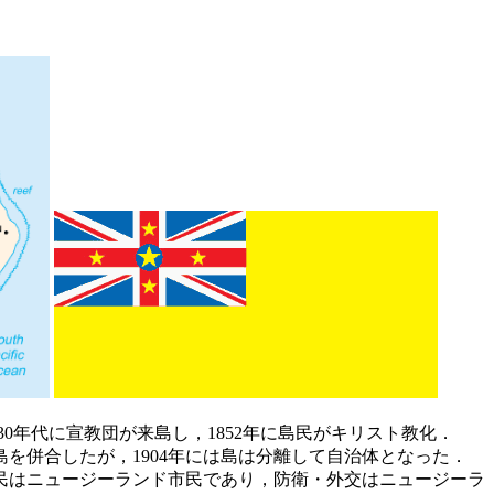
命名．1830年代に宣教団が来島し，1852年に島民がキリスト教化．
島を併合したが，1904年には島は分離して自治体となった．
島民はニュージーランド市民であり，防衛・外交はニュージーラ