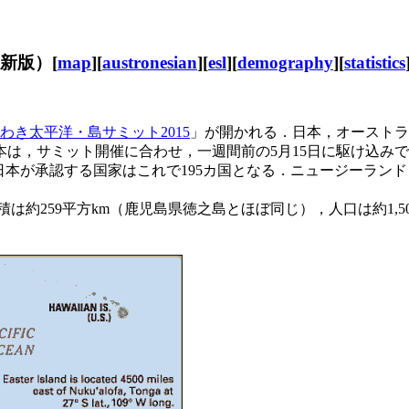
最新版）[
map
][
austronesian
][
esl
][
demography
][
statistics
わき太平洋・島サミット2015
」が開かれる．日本，オーストラ
は，サミット開催に合わせ，一週間前の5月15日に駆け込みで
とを決定した．日本が承認する国家はこれで195カ国となる．ニュー
約259平方km（鹿児島県徳之島とほぼ同じ），人口は約1,50