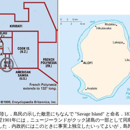
年に上陸し，島民の示した敵意にちなんで "Savage Island" と
翌1901年には，ニュージーランドがクック諸島の一部として同
立した．内政的にはこのときに事実上独立したいってよいが，