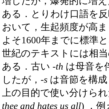
増したが，爆発的に増えた
ある．とりわけ口語を反
おいて，生起頻度が高ま
よそ1600年までに標準
世紀のテキストには相当
ある．古い -
th
は母音を伴
したが，-
s
は音節を構成
上の目的で使い分けられた
thee and hates us all
) ．例