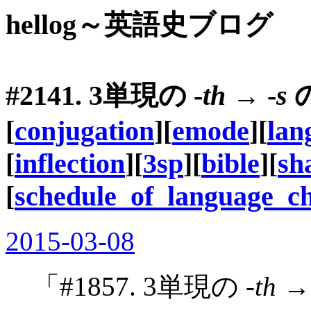
hellog～英語史ブログ
#2141. 3単現の -
th
→ -
s
[
conjugation
][
emode
][
lan
[
inflection
][
3sp
][
bible
][
sh
[
schedule_of_language_c
2015-03-08
「#1857. 3単現の -
th
→ 