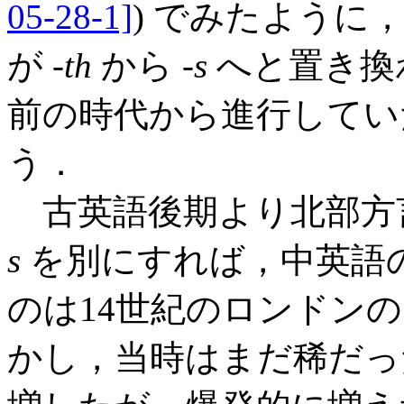
05-28-1]
) でみたように
が -
th
から -
s
へと置き換
前の時代から進行してい
う．
古英語後期より北部方言
s
を別にすれば，中英語の
のは14世紀のロンドン
かし，当時はまだ稀だっ