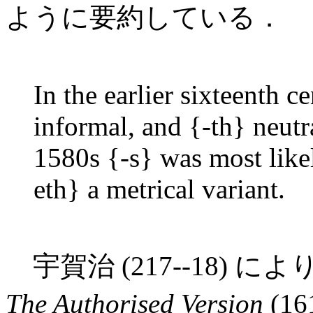
ように要約している．
In the earlier sixteenth 
informal, and {-th} neutr
1580s {-s} was most like
eth} a metrical variant.
宇賀治 (217--18)
The Authorised Version
(16