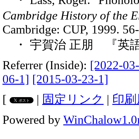
Cambridge History of the 
Cambridge: CUP, 1999. 56-
・ 宇賀治 正朋 『英語
Referrer (Inside):
[2022-03-
06-1]
[2015-03-23-1]
[
|
固定リンク
|
印刷
Powered by
WinChalow1.0