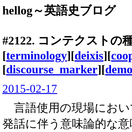
hellog～英語史ブログ
#2122. コンテクストの
[
terminology
][
deixis
][
coop
[
discourse_marker
][
demo
2015-02-17
言語使用の現場におい
発話に伴う意味論的な意