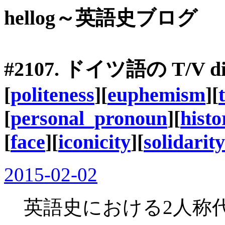
hellog～英語史ブログ
#2107. ドイツ語の T/V di
[
politeness
][
euphemism
][
[
personal_pronoun
][
histo
[
face
][
iconicity
][
solidarity
2015-02-02
英語史における2人称