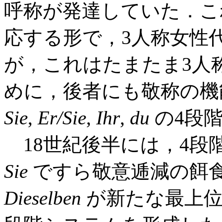
呼称が発達していた．こ
応する形で，3人称女性
が，これはたまたま3人
めに，後者にも敬称の機
Sie
,
Er/Sie
,
Ihr
,
du
の4段
18世紀後半には，4段
Sie
ですら敬意逓減の餌
Dieselben
が新たな最上位