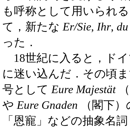
も呼称として用いられる
て，新たな
Er/Sie
,
Ihr
,
du
った．
18世紀に入ると，ドイ
に迷い込んだ．その頃ま
号として
Eure Majestät
（
や
Eure Gnaden
（閣下）
「恩寵」などの抽象名詞