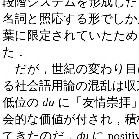
段階システムを形成した
名詞と照応する形でしか
葉に限定されていたため
た．
だが，世紀の変わり目
る社会語用論の混乱は収
低位の
du
に「友情崇拝」 (Fr
会的な価値が付され，積
てきたのだ．
du
に posit