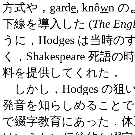
方式や，gard
e
, knô
w
n 
下線を導入した (
The Engl
うに，Hodges は当
く，Shakespeare 
料を提供してくれた．
しかし，Hodges の
発音を知らしめることで
で綴字教育にあった．体