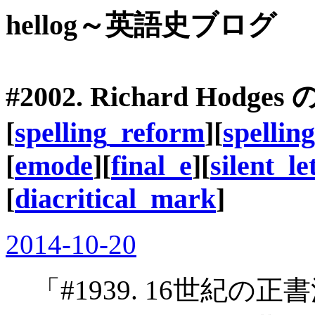
hellog～英語史ブログ
#2002. Richard H
[
spelling_reform
][
spelling
[
emode
][
final_e
][
silent_le
[
diacritical_mark
]
2014-10-20
「#1939. 16世紀の正