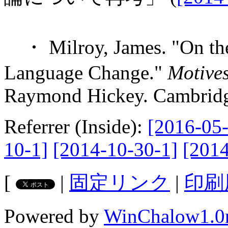
・ Milroy, James. "On the 
Language Change."
Motive
Raymond Hickey. Cambridg
Referrer (Inside):
[2016-05-
10-1]
[2014-10-30-1]
[2014
[
|
固定リンク
|
印刷
Powered by
WinChalow1.0