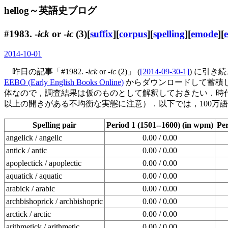
hellog～英語史ブログ
#1983. -
ick
or -
ic
(3)[
suffix
][
corpus
][
spelling
][
emode
][
2014-10-01
昨日の記事「#1982. -
ick
or -
ic
(2)」 (
[2014-09-30-1]
) に引き
EEBO (Early English Books Online)
からダウンロードして蓄積
体なので，調査結果は仮のものとして解釈しておきたい．時代区分は
以上の開きがある不均衡な実態に注意）．以下では，100万語当
Spelling pair
Period 1 (1501--1600) (in wpm)
Per
angelick / angelic
0.00 / 0.00
antick / antic
0.00 / 0.00
apoplectick / apoplectic
0.00 / 0.00
aquatick / aquatic
0.00 / 0.00
arabick / arabic
0.00 / 0.00
archbishoprick / archbishopric
0.00 / 0.00
arctick / arctic
0.00 / 0.00
arithmetick / arithmetic
0.00 / 0.00