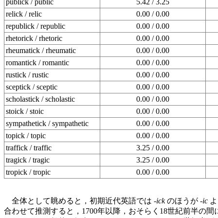
publick / public
5.42 / 3.25
relick / relic
0.00 / 0.00
republick / republic
0.00 / 0.00
rhetorick / rhetoric
0.00 / 0.00
rheumatick / rheumatic
0.00 / 0.00
romantick / romantic
0.00 / 0.00
rustick / rustic
0.00 / 0.00
sceptick / sceptic
0.00 / 0.00
scholastick / scholastic
0.00 / 0.00
stoick / stoic
0.00 / 0.00
sympathetick / sympathetic
0.00 / 0.00
topick / topic
0.00 / 0.00
traffick / traffic
3.25 / 0.00
tragick / tragic
3.25 / 0.00
tropick / tropic
0.00 / 0.00
全体として眺めると，初期近代英語では -
ick
のほうが -
ic
よ
合わせて推測すると，1700年以降，おそらく18世紀前半の間