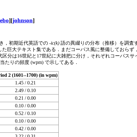
eebo
][
johnson
]
続き，初期近代英語での -
ic(k)
語の異綴りの分布（推移）を調査
した巨大テキスト集である．まだコーパス風に整備しておらず
16世紀と17世紀に大雑把に分け，それぞれコーパスサイズは923
たりの頻度 (wpm) で示してある．
iod 2 (1601--1700) (in wpm)
1.45 / 0.21
2.49 / 0.10
0.21 / 0.00
0.10 / 0.00
0.52 / 0.10
0.10 / 0.00
0.42 / 0.00
3.22 / 0.31