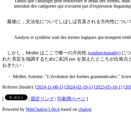
Tandis que l'analogie peut renouveler le détail des formes, mais
introduit des catégories qui n'avaient pas d'expression linguist
最後に，文法化についてしばしば言及される方向性について，よ
Analyse et synthèse sont des termes logiques qui trompent entièr
しかし，Meillet はここで唯一の方向性 (
unidirectionality
) 
れた否定を強調するために名詞
pas
を加えたところが出発点と
おきたい．
・ Meillet, Antoine. "L'évolution des formes grammaticales."
Scien
Referrer (Inside):
[2024-11-08-1]
[2024-02-19-1]
[2023-05-16-1]
[20
[
|
固定リンク
|
印刷用ページ
]
Powered by
WinChalow1.0rc4
based on
chalow