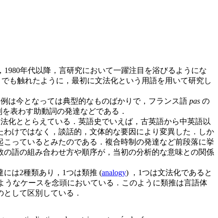
，1980年代以降，言研究において一躍注目を浴びるようにな
) でも触れたように，最初に文法化という用語を用いて研究し
1) である．挙げられている例は今となっては典型的なものばかりで，フランス語
pas
の
制を表わす助動詞の発達などである．
種の文法化ととらえている．英語史でいえば，古英語から中英語以
たわけではなく，談話的，文体的な要因により変異した．しか
化が起こっているとみたのである．複合時制の発達など前段落に挙
数の語の組み合わせ方や順序が，当初の分析的な意味との関係
達には2種類あり，1つは類推 (
analogy
) ，1つは文法化であると
ようなケースを念頭においている．このように類推は言語体
のとして区別している．