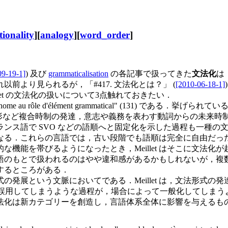
tionality
][
analogy
][
word_order
]
09-19-1]
) 及び
grammaticalisation
の各記事で扱ってきた
文法化
は
前より見られるが，「#417. 文法化とは？」 (
[2010-06-18-1]
以下，Meillet の文法化の扱いについて3点触れておきたい．
 autonome au rôle d'élément grammatical" (13
形など複合時制の発達，意志や義務を表わす動詞からの未来時
がフランス語で SVO などの語順へと固定化を示した過程も一
なる．これらの言語では，古い段階でも語順は完全に自由だっ
機能を帯びるようになったとき，Meillet はそこに文法
語のもとで扱われるのはやや違和感があるかもしれないが，複
するところがある．
の発展という文脈においてである．Meillet は，文法形式の発
誤用してしまうような過程が，場合によって一般化してしまう
法化は新カテゴリーを創造し，言語体系全体に影響を与えるも