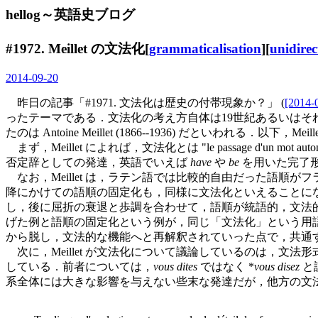
hellog～英語史ブログ
#1972. Meillet の
文法化
[
grammaticalisation
][
unidirec
2014-09-20
昨日の記事「#1971. 文法化は歴史の付帯現象か？」 (
[2014-
ったテーマである．文法化の考え方自体は19世紀あるいはそれ以
たのは Antoine Meillet (1866--1936) だといわれる．
まず，Meillet によれば，文法化とは "le passage d'un mot
否定辞としての発達，英語でいえば
have
や
be
を用いた完了
なお，Meillet は，ラテン語では比較的自由だった語順
降にかけての語順の固定化も，同様に文法化といえることに
し，後に屈折の衰退と歩調を合わせて，語順が統語的，文法的な
げた例と語順の固定化という例が，同じ「文法化」という用
から脱し，文法的な機能へと再解釈されていった点で，共通
次に，Meillet が文法化について議論しているのは，文法形式
している．前者については，
vous dites
ではなく *
vous disez
と
系全体には大きな影響を与えない些末な発達だが，他方の文