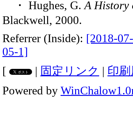
・ Hughes, G.
A History
Blackwell, 2000.
Referrer (Inside):
[2018-07-
05-1]
[
|
固定リンク
|
印刷
Powered by
WinChalow1.0