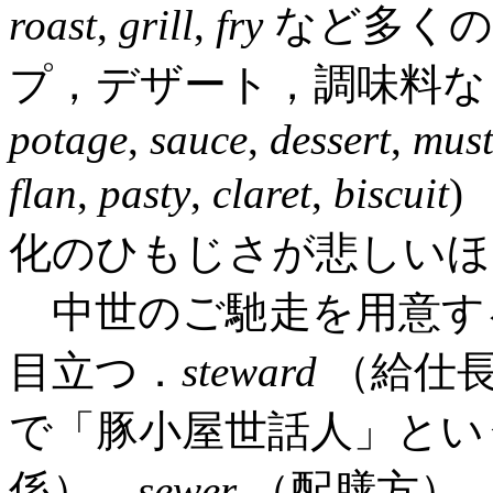
roast
,
grill
,
fry
など多くの
プ，デザート，調味料など
potage
,
sauce
,
dessert
,
mus
flan
,
pasty
,
claret
,
biscuit
)
化のひもじさが悲しいほ
中世のご馳走を用意す
目立つ．
steward
（給仕
で「豚小屋世話人」とい
係），
sewer
（配膳方）