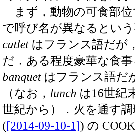
まず，動物の可食部位
で呼び名が異なるという
cutlet
はフランス語だが
だ．ある程度豪華な食
banquet
はフランス語だ
（なお，
lunch
は16世紀
世紀から）．火を通す調理法
(
[2014-09-10-1]
) の CO