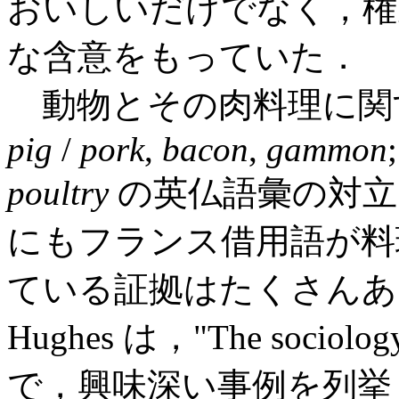
おいしいだけでなく，権
な含意をもっていた．
動物とその肉料理に関
pig
/
pork
,
bacon
,
gammon
poultry
の英仏語彙の対立
にもフランス借用語が料
ている証拠はたくさんあ
Hughes は，"The sociolo
で，興味深い事例を列挙