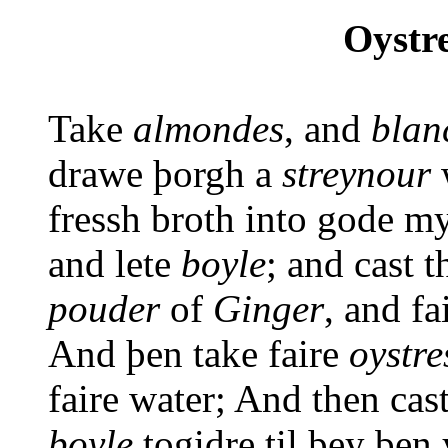
Oystre
Take
almondes
, and
blan
drawe þorgh a
streynour
fressh broth into gode myl
and lete
boyle
; and cast 
pouder
of
Ginger
, and fa
And þen take faire
oystre
faire water; And then cas
boyle
togidre til þey be