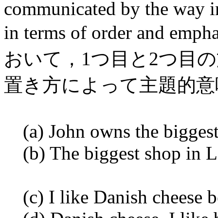
communicated by the way in
in terms of order an
おいて，1つ目と2つ目
置き方によって主題的意
(a) John owns the biggest
(b) The biggest shop in L
(c) I like Danish cheese b