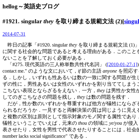
hellog～英語史ブログ
#1921. singular
they
を取り締まる規範文法 (2)[
singu
2014-07-31
昨日の記事「#1920. singular
they
を取り締まる規範文法 (1)」 
に関する社会的な問題であると考える理由がある．このこと
ないことを了解しておく必要がある．
「#275. 現代英語の三人称単数共性代名詞」 (
[2010-01-27-1]
contact me." のような文において，
if
節の主語
anyone
を照応す
る．しかし，いずれも性あるいは数の一致に関する問題が生
ずの性に，男性あるいは女性のいずれかを割り当ててしまう
こちない表現とならざるをえない．一方，
they
は男性か女性
してのぎこちなさの問題を残し，
they
は数の問題を残す．
だが，性か数のいずれかを尊重すれば他方が犠牲にならざる
られるだろうか．一見すると両解決策の質は同じように見える
と複数の区別は原則として指示対象のモノ関する属性であり
犠牲ということでいえば，元来の
thou
の領域に
ye
/
you
が侵入
表させたり，女性を男性で代表させたりすることには，社会的な不均衡や不平等が含意される．
number lacks social significance" である．