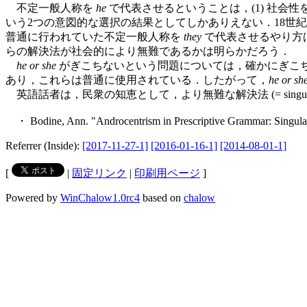
不定一般人称を
he
で代表させるということは，(1) 社会
いう2つの意図的な選択の結果としてしかありえない．18世
普通に行われていた不定一般人称を
they
で代表させるやり方は
らの解決法が社会的により無難であるかは明らかだろう．
he or she
がぎこちないという問題については，確かにぎこ
あり，これらは普通に使用されている．したがって，
he or sh
英語話者は，民衆の知恵として，より無難な解決法 (= singul
・ Bodine, Ann. "Androcentrism in Prescriptive Grammar: Singular 'th
Referrer (Inside):
[2017-11-27-1]
[2016-01-16-1]
[2014-08-01-1]
[
|
固定リンク
|
印刷用ページ
]
Powered by
WinChalow1.0rc4
based on
chalow