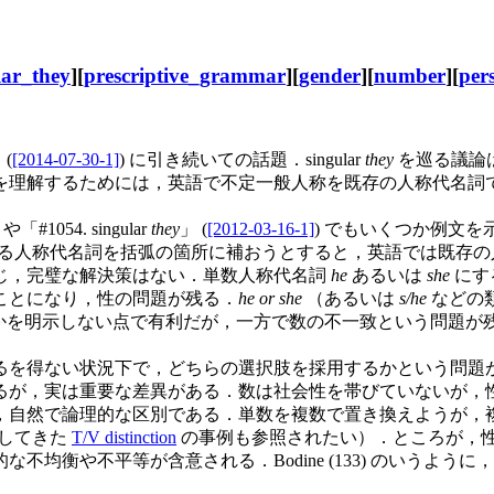
lar_they
][
prescriptive_grammar
][
gender
][
number
][
per
(
[2014-07-30-1]
) に引き続いての話題．singular
they
を巡る議論
を理解するためには，英語で不定一般人称を既存の人称代名詞
) や「#1054. singular
they
」 (
[2012-03-16-1]
) でもいくつか例文を示したが，"I
る人称代名詞を括弧の箇所に補おうとすると，英語では既存の
じ，完璧な解決策はない．単数人称代名詞
he
あるいは
she
にす
ことになり，性の問題が残る．
he or she
（あるいは
s/he
などの
かを明示しない点で有利だが，一方で数の不一致という問題が
を得ない状況下で，どちらの選択肢を採用するかという問題
が，実は重要な差異がある．数は社会性を帯びていないが，性は
，自然で論理的な区別である．単数を複数で置き換えようが，
してきた
T/V distinction
の事例も参照されたい）．ところが，
Bodine (133) のいうように，"the two [number and sex]