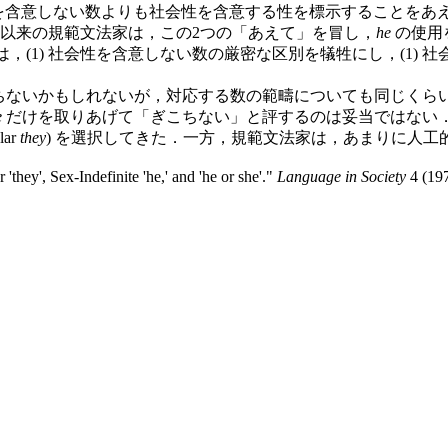
性を含意しない数よりも社会性を含意する性を標示することをあえ
紀以来の規範文法家は，この2つの「あえて」を冒し，
he
の使用
，(1) 社会性を含意しない数の厳密な区別を犠牲にし，(1)
ちないかもしれないが，対応する数の範疇についても同じくら
e
だけを取りあげて「ぎこちない」と評するのは妥当ではない
ar
they
) を選択してきた．一方，規範文法家は，あまりに人工的
ey', Sex-Indefinite 'he,' and 'he or she'."
Language in Society
4 (197