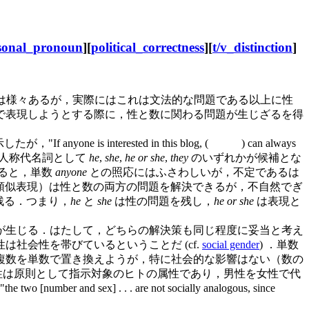
sonal_pronoun
][
political_correctness
][
t/v_distinction
]
は様々あるが，実際にはこれは文法的な問題である以上に性
で表現しようとする際に，性と数に関わる問題が生じざるを得
f anyone is interested in this blog, ( ) can always
人称代名詞として
he
,
she
,
he or she
,
they
のいずれかが候補とな
ると，単数
anyone
との照応にはふさわしいが，不定であるは
類似表現）は性と数の両方の問題を解決できるが，不自然でぎ
残る．つまり，
he
と
she
は性の問題を残し，
he or she
は表現と
が生じる．はたして，どちらの解決策も同じ程度に妥当と考え
社会性を帯びているということだ (cf.
social gender
) ．単数
複数を単数で置き換えようが，特に社会的な影響はない（数の
性は原則として指示対象のヒトの属性であり，男性を女性で代
 . . . are not socially analogous, since