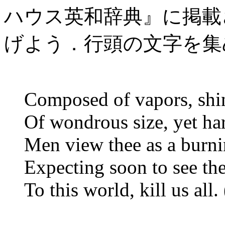
ハウス英和辞典』に掲載されて
げよう．行頭の文字を
Composed of vapors, shin
Of wondrous size, yet har
Men view thee as a burni
Expecting soon to see the
To this world, kill us all