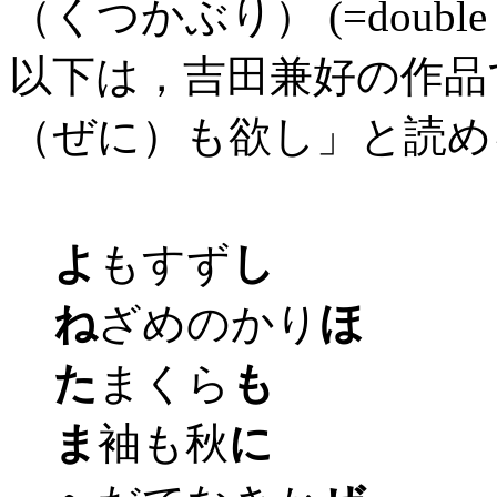
（くつかぶり） (=double
以下は，吉田兼好の作品
（ぜに）も欲し」と読め
よ
もすず
し
ね
ざめのかり
ほ
た
まくら
も
ま
袖も秋
に