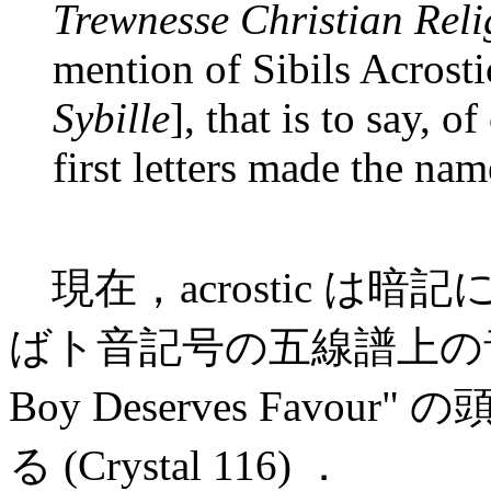
Trewnesse Christian Reli
mention of Sibils Acrosti
Sybille
], that is to say, 
first letters made the nam
現在，acrostic は
ばト音記号の五線譜上の音を
Boy Deserves Fav
る (Crystal 116) ．