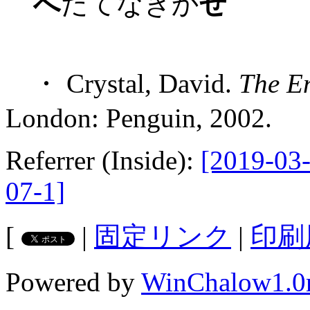
へ
だてなきか
ぜ
・ Crystal, David.
The E
London: Penguin, 2002.
Referrer (Inside):
[2019-03-
07-1]
[
|
固定リンク
|
印刷
Powered by
WinChalow1.0