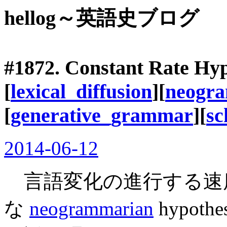
hellog～英語史ブログ
#1872. Constant Rate Hyp
[
lexical_diffusion
][
neogr
[
generative_grammar
][
sc
2014-06-12
言語変化の進行する速
な
neogrammarian
hypothe