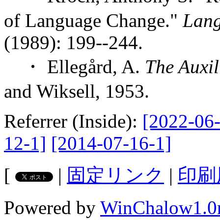
of Language Change."
Lang
(1989): 199--244.
・ Ellegård, A.
The Auxil
and Wiksell, 1953.
Referrer (Inside):
[2022-06-
12-1]
[2014-07-16-1]
[
|
固定リンク
|
印刷
Powered by
WinChalow1.0