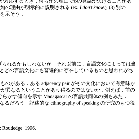
Bという発話が対応するとき，何らかの理由でBの発話が欠けることがあ
如の理由が明示的に説明される (ex.
I don't know.
), (3) 別の
る例を示そう．
挙げられるかもしれないが，それ以前に，言語文化によっては当
r は一見するとどの言語文化にも普遍的に存在しているものと思われがち
る．ある adjacency pair がその文化において有意味か
ンが異なるということがあり得るのではないか．例えば，前の
向を示す Madagascar の言語共同体の例もみた．
記述的な ethnography of speaking の研究のもつ役
．
: Routledge, 1996.