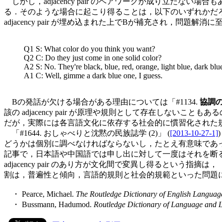
しかし，adjacency pair のペアワークが成り立たない場
る．そのような場合に起こり得ることは，以下のいずれかだろう．(
adjacency pair が埋め込まれた上でBが補充され，問題
Q1 S: What color do you think you want?
Q2 C: Do they just come in one solid color?
A2 S: No. They're black, blue, red, orange, light blue, dark blue
A1 C: Well, gimme a dark blue one, I guess.
Bの発話が欠ける場合がある理由については「#1134.
協調
該の adjacency pair が原理や規則として存在しないこと
だが，実際には各言語文化に依存する社会的に慣習化された規範 (norm o
「#1644. おしゃべりと沈黙の民族誌学 (2)」 (
[2013-10-27-1]
どうかは個別に調べなければならないし，たとえ有意味であ
記事で，日本語や中国語では申し出に対して一度はそれを断ると
adjacency pair のあり方が文化間で変異し得るという指摘は
割は，普遍性と傾向，言語的規則と社会的規範といった問題
・ Pearce, Michael.
The Routledge Dictionary of English Languag
・ Bussmann, Hadumod.
Routledge Dictionary of Language and L