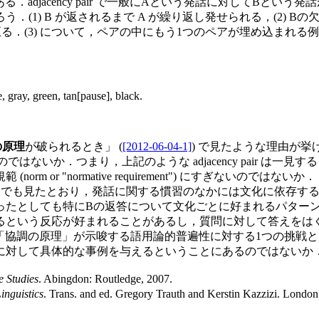
合もある．adjacency pair で一般にAという発話に対して
1) B が返されるまで A が繰り返し発せられる，(2) Bの欠
解消に至る．(3) について，ペアの中にもう1つのペアが埋め込まれ
, gray, green, tan[pause], black.
の原理
が破られるとき」 (
[2012-06-04-1]
) で見たような理由が
もあるのではないか．つまり，上記のような adjacency pai
r "normative requirement") にすぎないのではないか．
) でも見たとおり，発話に関する慣習のなかには文化に依存するものがあ
ったとしても特にBの返答について文化ごとに好まれるパター
いう反応が好まれることがあるし，質問に対して答えをはぐらかす傾
，「協調の原理」が示唆する語用論的普遍性に対する1つの挑戦となるだろう．
に対して具体的な事例を与えるということにあるのではないか
e Studies
. Abingdon: Routledge, 2007.
inguistics
. Trans. and ed. Gregory Trauth and Kerstin Kazzizi. London