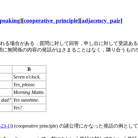
peaking
][
cooperative_principle
][
adjacency_pair
]
れる場合がある．質問に対して回答，申し出に対して受諾ある
間に無関係の内容の発話がはさまることはなく，隣り合うもの
B
Seven o'clock.
Yes, please.
Morning Mattie.
e dad?
Yes sunshine.
Yes?
-23-1]
) (cooperative principle) の諸公理にかな