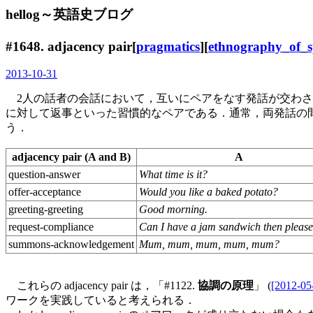
hellog～英語史ブログ
#1648.
adjacency pair
[
pragmatics
][
ethnography_of_s
2013-10-31
2人の話者の会話において，互いにペアをなす発話が交わさ
に対して返事といった習慣的なペアである．通常，両発話の
う．
adjacency pair (A and B)
A
question-answer
What time is it?
offer-acceptance
Would you like a baked potato?
greeting-greeting
Good morning.
request-compliance
Can I have a jam sandwich then pleas
summons-acknowledgement
Mum, mum, mum, mum, mum?
これらの adjacency pair は，「#1122.
協調の原理
」 (
[2012-05
ワークを実践していると考えられる．