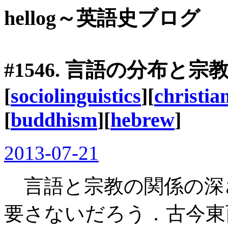
hellog～英語史ブログ
#1546. 言語の分布と宗
[
sociolinguistics
][
christia
[
buddhism
][
hebrew
]
2013-07-21
言語と宗教の関係の深
要さないだろう．古今東