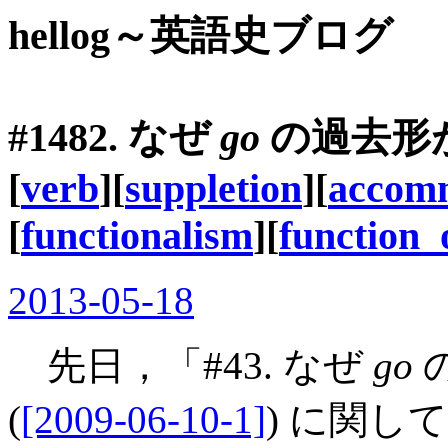
hellog～英語史ブログ
#1482. なぜ
go
の過去形
[
verb
][
suppletion
][
accom
[
functionalism
][
function_
2013-05-18
先日，「#43. なぜ
go
(
[2009-06-10-1]
) に関