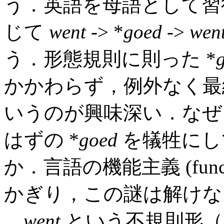
う．英語を母語として習
じて
went
-> *
goed
->
wen
う．形態規則に則った *
かかわらず，例外なく
いうのが興味深い．なぜ
はずの *
goed
を犠牲にし
か．言語の機能主義 (funct
かぎり，この謎は解けな
went
という不規則形（