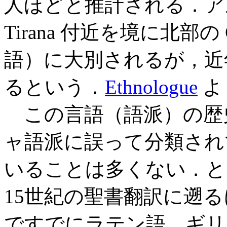
人ほどと推計される．ア
Tirana 付近を境に北部の 
語）に大別されるが，近
るという．
Ethnologue
よ
この言語（語派）の歴
ャ語派に誤って分類され
いることは多くない．と
15世紀の聖書翻訳に遡
ですでにラテン語，ギリ