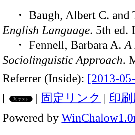
・ Baugh, Albert C. and 
English Language
. 5th ed.
・ Fennell, Barbara A.
A 
Sociolinguistic Approach
. 
Referrer (Inside):
[2013-05-
[
|
固定リンク
|
印刷
Powered by
WinChalow1.0