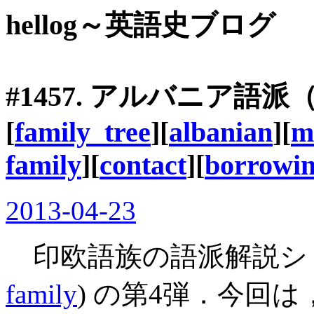
hellog～英語史ブログ
#1457. アルバニア語派
[
family_tree
][
albanian
][
m
family
][
contact
][
borrowi
2013-04-23
印欧語族の語派解説シリー
family
) の第4弾．今回は，Baug